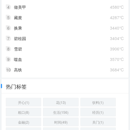
4
做美甲
4580℃
5
藏獒
4287℃
6
换乘
3440℃
7
碧桂园
3404℃
8
雪碧
3906℃
9
噬血
3570℃
10
高铁
3684℃
热门标签
开心(1)
花(13)
饮料(1)
粗口(8)
生活(156)
经历(1)
金融(2)
时间(49)
关门(1)