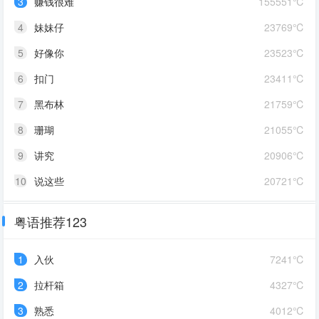
3
赚钱很难
155551℃
4
妹妹仔
23769℃
5
好像你
23523℃
6
扣门
23411℃
7
黑布林
21759℃
8
珊瑚
21055℃
9
讲究
20906℃
10
说这些
20721℃
粤语推荐123
1
入伙
7241℃
2
拉杆箱
4327℃
3
熟悉
4012℃