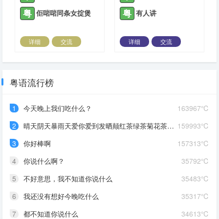
粤
粤
佢啱啱同条女掟煲
有人讲
详细
交流
详细
交流
2022-01-20 |
1312 ℃
2022-03-01 |
1312 ℃
粤语流行榜
1
今天晚上我们吃什么？
163967℃
2
晴天阴天暴雨天爱你爱到发晒颠红茶绿茶菊花茶爱你爱到蒙查查
159993℃
3
你好棒啊
157313℃
4
你说什么啊？
35792℃
5
不好意思，我不知道你说什么
35483℃
6
我还没有想好今晚吃什么
35317℃
7
都不知道你说什么
34613℃