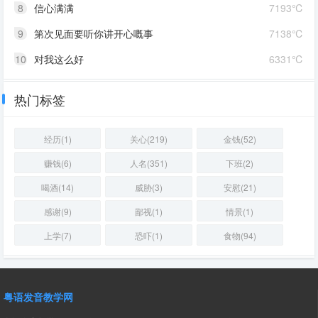
8
信心满满
7193℃
9
第次见面要听你讲开心嘅事
7138℃
10
对我这么好
6331℃
热门标签
经历(1)
关心(219)
金钱(52)
赚钱(6)
人名(351)
下班(2)
喝酒(14)
威胁(3)
安慰(21)
感谢(9)
鄙视(1)
情景(1)
上学(7)
恐吓(1)
食物(94)
粤语发音教学网