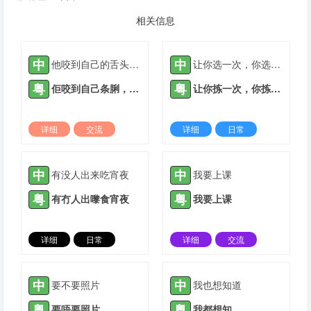
相关信息
中
中
他咬到自己的舌头，疼到哭
让你选一次，你选朋友还是恋人
粤
粤
佢咬到自己条脷，痛到喊
让你拣一次，你拣朋友仲系情人
详细
交流
详细
日常
2022-07-07 |
1311 ℃
2023-10-30 |
1311 ℃
中
中
有没人出来吃宵夜
我要上课
粤
粤
有冇人出嚟食宵夜
我要上课
详细
日常
详细
交流
2023-11-26 |
1311 ℃
2023-12-11 |
1311 ℃
中
中
要不要照片
我也想知道
粤
粤
要唔要照片
我都想知