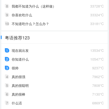
8
我都不知道为什么（这样做）
33728℃
9
你喜欢吃什么
33324℃
10
不知道吃什么？怎么办？
33181℃
粤语推荐123
1
现在就出发
13534℃
2
你知道什么
10547℃
3
很帅
9237℃
4
真的很强
7962℃
5
真的很聪明
7808℃
6
真的很棒
7130℃
7
什么话
6869℃