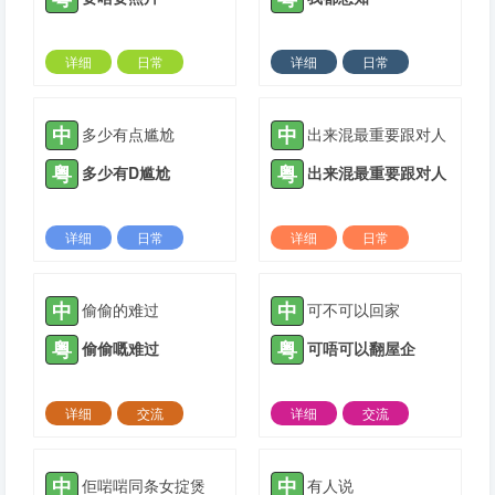
详细
日常
详细
日常
2024-04-02 |
1311 ℃
2024-04-02 |
1311 ℃
中
中
多少有点尴尬
出来混最重要跟对人
粤
粤
多少有D尴尬
出来混最重要跟对人
详细
日常
详细
日常
2024-04-02 |
1311 ℃
2024-04-22 |
1311 ℃
中
中
偷偷的难过
可不可以回家
粤
粤
偷偷嘅难过
可唔可以翻屋企
详细
交流
详细
交流
2021-09-23 |
1312 ℃
2021-11-22 |
1312 ℃
中
中
佢啱啱同条女掟煲
有人说