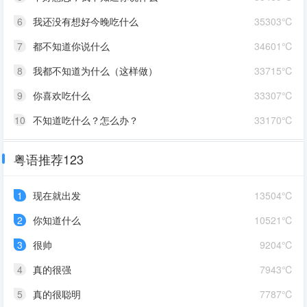
6
我还没有想好今晚吃什么
35303℃
7
都不知道你说什么
34601℃
8
我都不知道为什么（这样做）
33715℃
9
你喜欢吃什么
33307℃
10
不知道吃什么？怎么办？
33170℃
粤语推荐123
1
现在就出发
13504℃
2
你知道什么
10521℃
3
很帅
9204℃
4
真的很强
7943℃
5
真的很聪明
7787℃