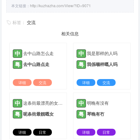
本文链接：
http://kuzhazha.com/View/?ID=9071
标签：
交流
相关信息
中
中
去中山路怎么走
我是那样的人吗
粤
粤
去中山路点走
我係嗰样嘅人吗
详细
交流
详细
交流
2022-04-11 |
1308 ℃
2022-06-07 |
1308 ℃
中
中
这条街最漂亮的女孩子
明晚有没有
粤
粤
呢条街最靓嘅女
琴晚有冇
详细
日常
详细
日常