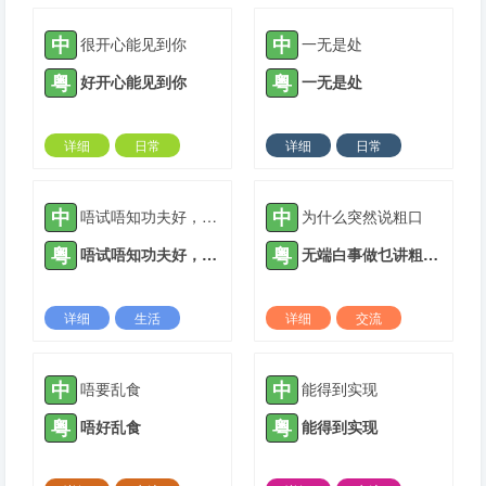
2023-11-09 |
1308 ℃
2023-12-09 |
1308 ℃
中
中
很开心能见到你
一无是处
粤
粤
好开心能见到你
一无是处
详细
日常
详细
日常
2024-03-04 |
1308 ℃
2024-04-22 |
1308 ℃
中
中
唔试唔知功夫好，一做就知眼界高
为什么突然说粗口
粤
粤
唔试唔知功夫好，一做就知眼界高
无端白事做乜讲粗口?
详细
生活
详细
交流
2021-05-08 |
1309 ℃
2021-12-14 |
1309 ℃
中
中
唔要乱食
能得到实现
粤
粤
唔好乱食
能得到实现