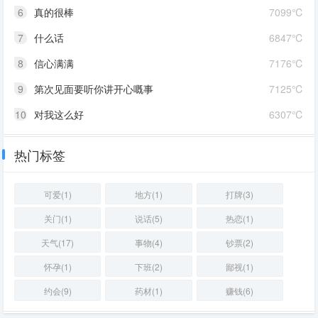
6
真的很棒
7099℃
7
什么话
6847℃
8
信心满满
7176℃
9
第次见面要听你讲开心嘅事
7125℃
10
对我这么好
6307℃
热门标签
可爱(1)
地方(1)
打牌(3)
关门(1)
说话(5)
热恋(1)
天气(17)
事物(4)
钞票(2)
怀孕(1)
下班(2)
鄙视(1)
约会(9)
药材(1)
赚钱(6)