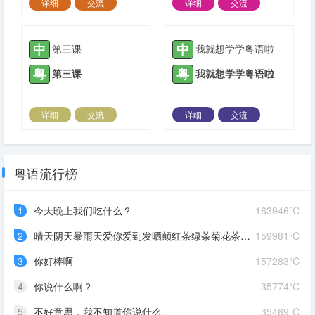
详细
交流
详细
交流
2022-01-25 |
1309 ℃
2022-01-26 |
1309 ℃
中
中
第三课
我就想学学粤语啦
粤
粤
第三课
我就想学学粤语啦
详细
交流
详细
交流
2022-01-26 |
1309 ℃
2022-01-27 |
1309 ℃
粤语流行榜
1
今天晚上我们吃什么？
163946℃
2
晴天阴天暴雨天爱你爱到发晒颠红茶绿茶菊花茶爱你爱到蒙查查
159981℃
3
你好棒啊
157283℃
4
你说什么啊？
35774℃
5
不好意思，我不知道你说什么
35469℃