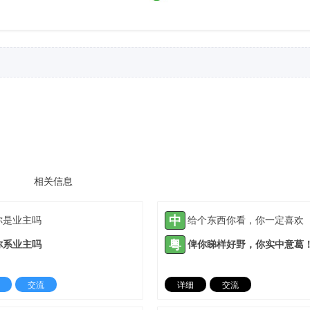
相关信息
中
你是业主吗
给个东西你看，你一定喜欢
粤
你系业主吗
俾你睇样好野，你实中意葛
交流
详细
交流
2022-01-04 |
1306 ℃
2022-01-18 |
13