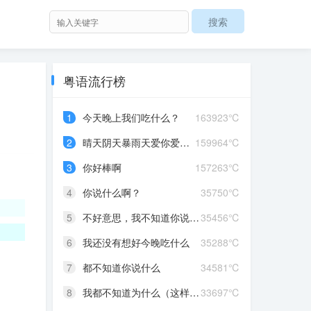
粤语流行榜
1
今天晚上我们吃什么？
163923℃
2
晴天阴天暴雨天爱你爱到发晒颠红茶绿茶菊花茶爱你爱到蒙查查
159964℃
3
你好棒啊
157263℃
4
你说什么啊？
35750℃
5
不好意思，我不知道你说什么
35456℃
6
我还没有想好今晚吃什么
35288℃
7
都不知道你说什么
34581℃
8
我都不知道为什么（这样做）
33697℃