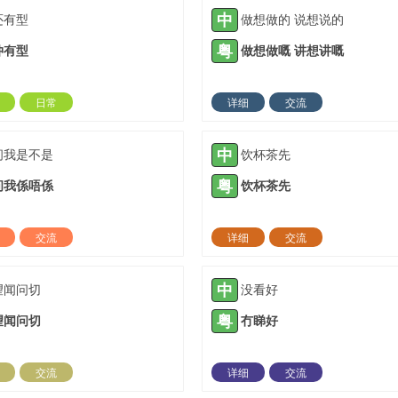
中
还有型
做想做的 说想说的
粤
仲有型
做想做嘅 讲想讲嘅
日常
详细
交流
2022-03-05 |
1306 ℃
2022-03-10 |
13
中
问我是不是
饮杯茶先
粤
问我係唔係
饮杯茶先
交流
详细
交流
2022-04-11 |
1306 ℃
2022-06-15 |
13
中
望闻问切
没看好
粤
望闻问切
冇睇好
交流
详细
交流
2022-11-13 |
1306 ℃
2023-02-07 |
13