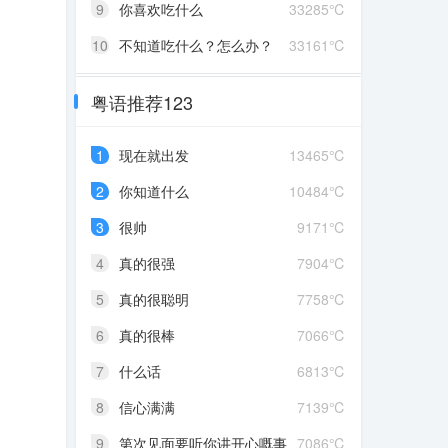
9
你喜欢吃什么
33285℃
10
不知道吃什么？怎么办？
33161℃
粤语推荐123
1
现在就出发
13465℃
2
你知道什么
10484℃
3
很帅
9171℃
4
真的很强
7904℃
5
真的很聪明
7758℃
6
真的很棒
7066℃
7
什么话
6813℃
8
信心满满
7139℃
9
第次见面要听你讲开心嘅事
7086℃