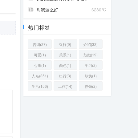
10
对我这么好
6280℃
热门标签
咨询(27)
银行(9)
介绍(32)
可爱(1)
关系(1)
鼓励(19)
心事(1)
颜色(1)
学习(2)
人名(351)
出行(3)
欺负(1)
生活(156)
工作(14)
挣钱(2)
！
06 ℃