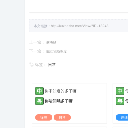
本文链接：
http://kuzhazha.com/View/?ID=18248
上一篇：
解决晒
下一篇：
靓女我喺呢度
标签：
日常
中
中
你不知道的多了嘛
粤
粤
你唔知嘅多了嘛
详细
日常
详细
2024-01-21 |
1305 ℃