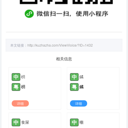
本文链接：
http://kuzhazha.com/ViewVioice/?ID=1432
相关信息
中
中
枂
鐍
粤
粤
枂
鐍
详细
详细
2021-12-11 |
1778
2022-08-05 |
1778
中
中
食屎
嗰