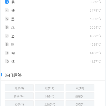
3
曩
6239℃
4
怯
6479℃
5
愍
5260℃
6
缉
5054℃
7
恣
4988℃
8
晅
4589℃
9
糊
4435℃
10
迍
4127℃
热门标签
电影(3)
睡梦(1)
花(13)
食物(94)
问路(6)
感谢(9)
心事(1)
爱情(86)
仪态(1)