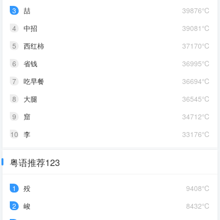
3
喆
39876℃
4
中招
39081℃
5
西红柿
37170℃
6
省钱
36995℃
7
吃早餐
36694℃
8
大腿
36545℃
9
窟
34712℃
10
李
33176℃
粤语推荐123
1
殁
9408℃
2
峻
8432℃