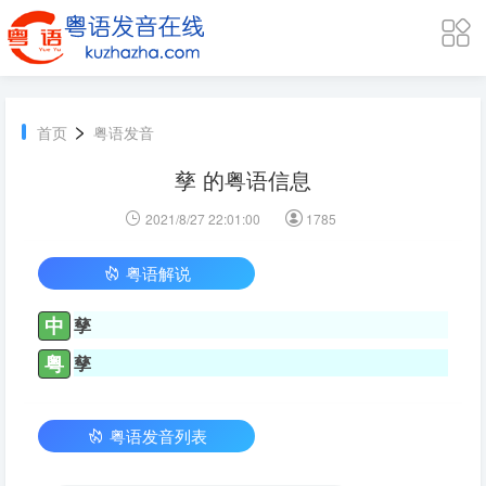
>
首页
粤语发音
孳 的粤语信息
2021/8/27 22:01:00
1785
粤语解说
中
孳
粤
孳
粤语发音列表