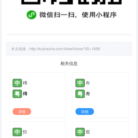
本文链接：
http://kuzhazha.com/ViewVioice/?ID=1699
相关信息
中
中
槫
布
粤
粤
槫
布
详细
详细
2021-10-12 |
1780
2021-11-09 |
1780
中
中
怛
煆