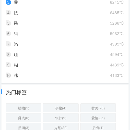
3
曩
6245℃
4
怯
6485℃
5
愍
5266℃
6
缉
5062℃
7
恣
4995℃
8
晅
4594℃
9
糊
4439℃
10
迍
4133℃
热门标签
植物(1)
事物(4)
赞美(78)
赚钱(6)
银行(9)
爱情(86)
质问(3)
介绍(32)
后悔(1)