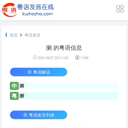
>
首页
粤语发音
揦 的粤语信息
2021/8/27 22:11:00
1795
粤语解说
中
揦
粤
揦
粤语发音列表