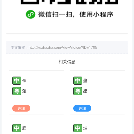
本文链接：
http://kuzhazha.com/ViewVioice/?ID=1705
相关信息
中
中
颈
壆
粤
粤
颈
壆
详细
详细
2021-05-13 |
1775
2021-04-25 |
1776
中
中
腥
煓