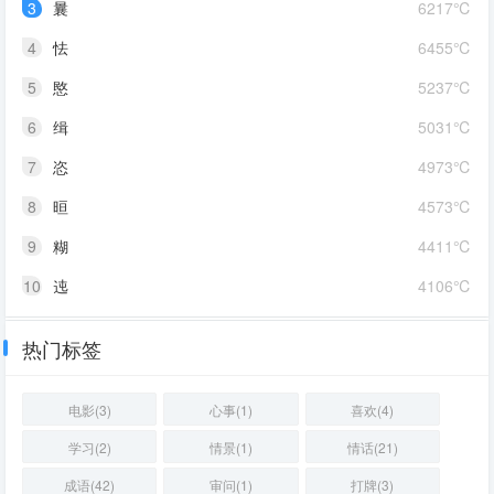
3
曩
6217℃
4
怯
6455℃
5
愍
5237℃
6
缉
5031℃
7
恣
4973℃
8
晅
4573℃
9
糊
4411℃
10
迍
4106℃
热门标签
电影(3)
心事(1)
喜欢(4)
学习(2)
情景(1)
情话(21)
成语(42)
审问(1)
打牌(3)