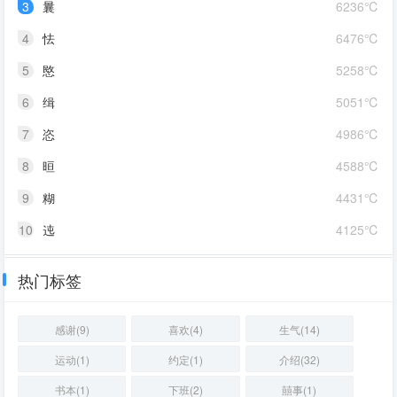
3
曩
6236℃
4
怯
6476℃
5
愍
5258℃
6
缉
5051℃
7
恣
4986℃
8
晅
4588℃
9
糊
4431℃
10
迍
4125℃
热门标签
感谢(9)
喜欢(4)
生气(14)
运动(1)
约定(1)
介绍(32)
书本(1)
下班(2)
囍事(1)