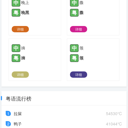
中
中
晚上
嫐
粤
粤
晚黑
嫐
详细
详细
2021-05-01 |
1778
2021-05-07 |
1778
中
中
揇
颈
粤
粤
揇
颈
详细
详细
2021-05-08 |
1778
2021-05-13 |
1778
粤语流行榜
1
拉屎
54530℃
2
鸭子
41044℃