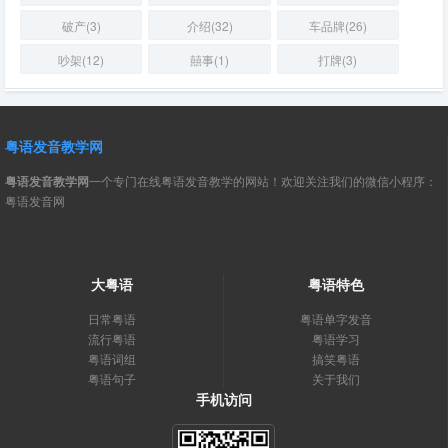
破产(3)
介绍(32)
车品牌(26)
吵架(12)
囍事(1)
打牌(3)
粤语发音教学网
粤语发音教学网
一个专门在线粤语发音教学的网站！欢迎关注我们的微信小程序：
粤语发音网
大粤语
粤语特色
日常粤语
粤语单字发音
流行粤语
粤语学习
粤语词组
搞笑粤语
粤语句子
关于我们
手机访问