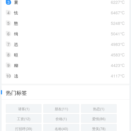
3
曩
6227℃
4
怯
6467℃
5
愍
5248℃
6
缉
5041℃
7
恣
4983℃
8
晅
4583℃
9
糊
4423℃
10
迍
4117℃
热门标签
请客(1)
朋友(11)
热恋(1)
工资(12)
价格(1)
爱情(86)
打招呼(39)
名称(40)
赞美(78)