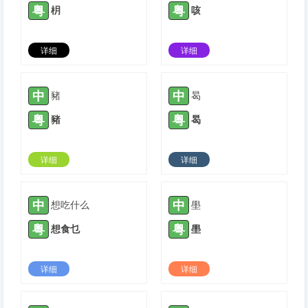
粤
粤
枂
咳
详细
详细
2021-12-11 |
1777
2022-06-07 |
1777
中
中
豬
曷
粤
粤
豬
曷
详细
详细
2022-06-19 |
1777
2022-06-25 |
1777
中
中
想吃什么
壆
粤
粤
想食乜
壆
详细
详细
2021-04-14 |
1778
2021-04-25 |
1778