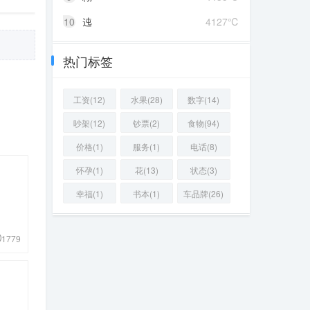
10
迍
4127℃
热门标签
工资(12)
水果(28)
数字(14)
吵架(12)
钞票(2)
食物(94)
价格(1)
服务(1)
电话(8)
怀孕(1)
花(13)
状态(3)
幸福(1)
书本(1)
车品牌(26)
1779