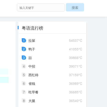
粤语流行榜
1
拉屎
54537℃
2
鸭子
41055℃
3
喆
39866℃
4
中招
39071℃
5
西红柿
37159℃
6
省钱
36989℃
7
吃早餐
36685℃
8
大腿
36540℃