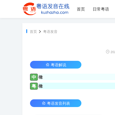
首页
日常粤语
>
首页
粤语发音
20
粤语解说
中
橄
粤
橄
粤语发音列表