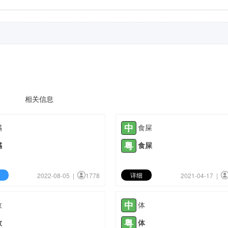
相关信息
中
鐍
食屎
粤
鐍
食屎
详细
2022-08-05 |
1778
2021-04-17 |
中
数
体
粤
数
体