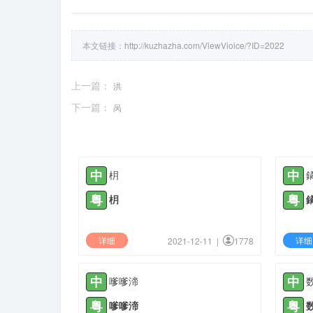
本文链接：
http://kuzhazha.com/ViewVioice/?ID=2022
上一篇：
洪
下一篇：
呙
中
中
枂
粤
粤
枂
详细
详细
2021-12-11 |
1778
中
中
嗲嗲渧
粤
粤
嗲嗲渧