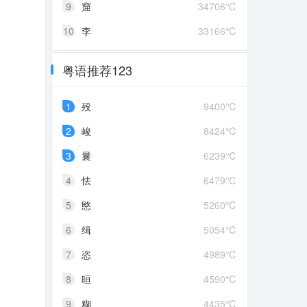
9
窟
34706℃
10
李
33166℃
粤语推荐123
1
殁
9400℃
2
峻
8424℃
3
曩
6239℃
4
怯
6479℃
5
愍
5260℃
6
缉
5054℃
7
恣
4989℃
8
晅
4590℃
9
糊
4435℃