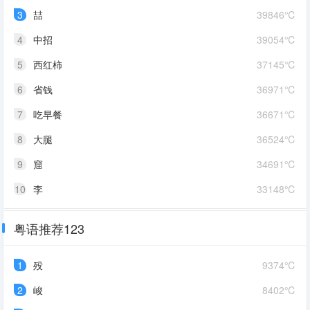
3
喆
39846℃
4
中招
39054℃
5
西红柿
37145℃
6
省钱
36971℃
7
吃早餐
36671℃
8
大腿
36524℃
9
窟
34691℃
10
李
33148℃
粤语推荐123
1
殁
9374℃
2
峻
8402℃