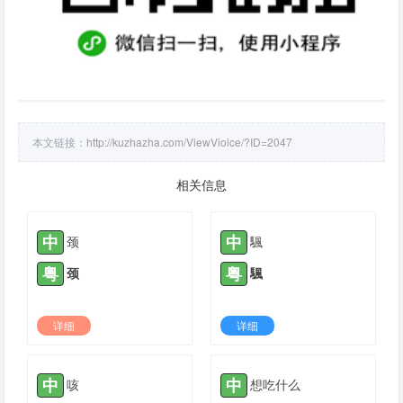
本文链接：
http://kuzhazha.com/ViewVioice/?ID=2047
相关信息
中
中
颈
颿
粤
粤
颈
颿
详细
详细
2021-05-13 |
1775
2022-04-19 |
1776
中
中
咳
想吃什么