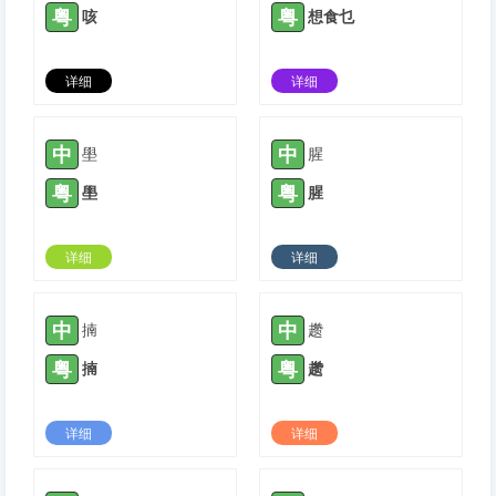
粤
粤
咳
想食乜
详细
详细
2022-06-07 |
1776
2021-04-14 |
1777
中
中
壆
腥
粤
粤
壆
腥
详细
详细
2021-04-25 |
1777
2021-05-03 |
1777
中
中
揇
趱
粤
粤
揇
趱
详细
详细
2021-05-08 |
1777
2021-05-08 |
1777