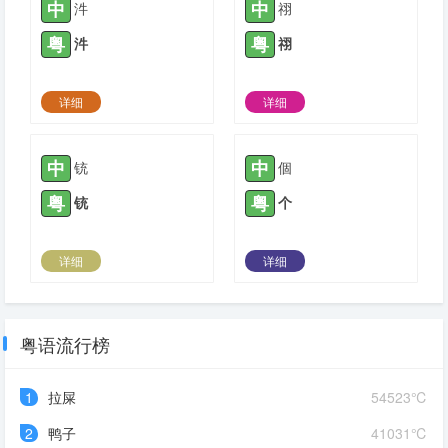
中
中
汼
祤
粤
粤
汼
祤
详细
详细
2021-07-08 |
1777
2021-07-20 |
1777
中
中
铳
個
粤
粤
铳
个
详细
详细
2021-08-07 |
1777
2021-09-08 |
1777
粤语流行榜
1
拉屎
54523℃
2
鸭子
41031℃