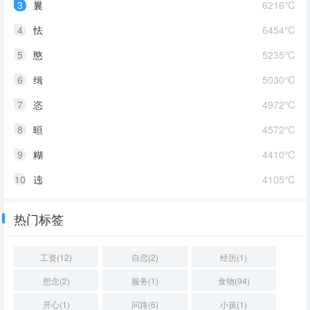
3
曩
6216℃
4
怯
6454℃
5
愍
5235℃
6
缉
5030℃
7
恣
4972℃
8
晅
4572℃
9
糊
4410℃
10
迍
4105℃
热门标签
工资(12)
自恋(2)
经历(1)
想念(2)
服务(1)
食物(94)
开心(1)
问路(6)
小孩(1)