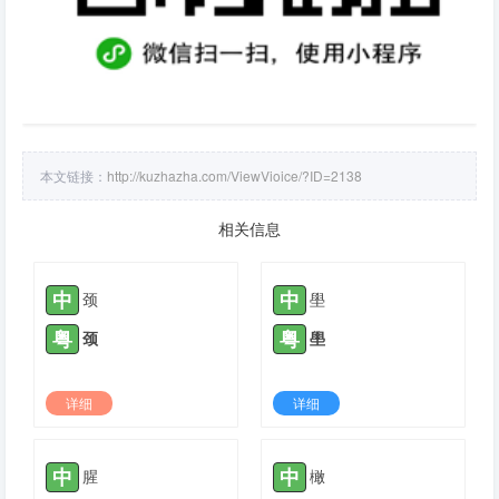
本文链接：
http://kuzhazha.com/ViewVioice/?ID=2138
相关信息
中
中
颈
壆
粤
粤
颈
壆
详细
详细
2021-05-13 |
1775
2021-04-25 |
1776
中
中
腥
橄