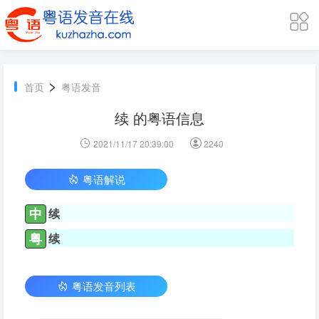
>
首页
粤语发音
续 的粤语信息
2021/11/17 20:39:00
2240
粤语解说
中
续
粤
续
粤语发音列表