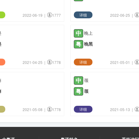
详细
2022-06-19 |
1777
2022-06-25 |
中
壆
晚上
粤
壆
晚黑
详细
2021-04-25 |
1778
2021-05-01 |
中
揇
颈
粤
揇
颈
详细
2021-05-08 |
1778
2021-05-13 |