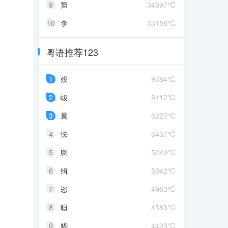
9
窟
34697℃
10
李
33158℃
粤语推荐123
1
殁
9384℃
2
峻
8412℃
3
曩
6227℃
4
怯
6467℃
5
愍
5249℃
6
缉
5042℃
7
恣
4983℃
8
晅
4583℃
9
糊
4423℃