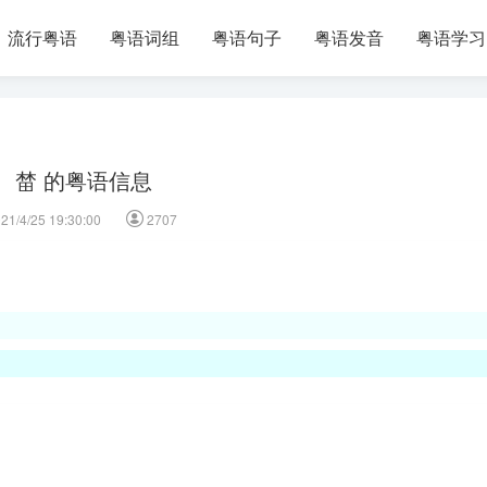
流行粤语
粤语词组
粤语句子
粤语发音
粤语学习
榃 的粤语信息
21/4/25 19:30:00
2707