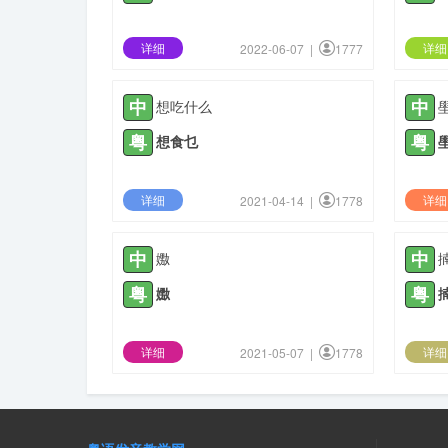
详细
详细
2022-06-07 |
1777
中
中
想吃什么
粤
粤
想食乜
详细
详细
2021-04-14 |
1778
中
中
嫐
粤
粤
嫐
详细
详细
2021-05-07 |
1778