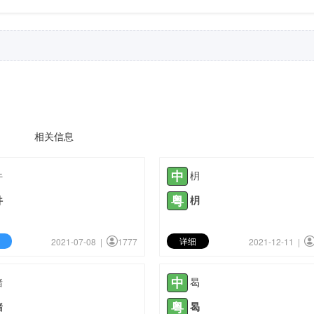
相关信息
中
汼
枂
粤
汼
枂
详细
2021-07-08 |
1777
2021-12-11 |
中
豬
曷
粤
豬
曷