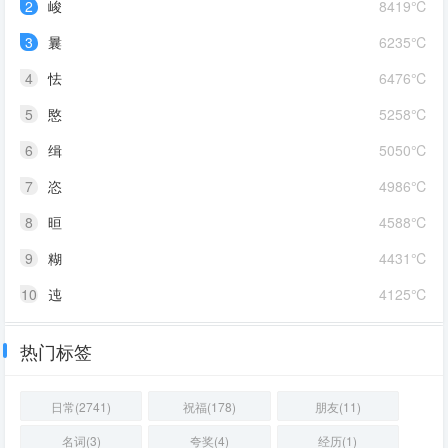
2
峻
8419℃
3
曩
6235℃
4
怯
6476℃
5
愍
5258℃
6
缉
5050℃
7
恣
4986℃
8
晅
4588℃
9
糊
4431℃
10
迍
4125℃
热门标签
日常(2741)
祝福(178)
朋友(11)
名词(3)
夸奖(4)
经历(1)