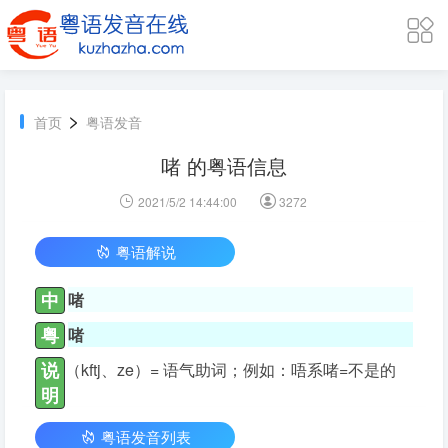
>
首页
粤语发音
啫 的粤语信息
2021/5/2 14:44:00
3272
粤语解说
中
啫
粤
啫
说
（kftj、ze）= 语气助词；例如：唔系啫=不是的
明
粤语发音列表