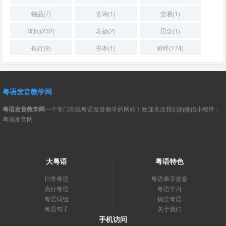
物品(7)
古诗(1)
交易(1)
询问(232)
表扬(2)
思念(1)
银行(9)
书本(1)
称呼(174)
粤语发音教学网
粤语发音教学网
一个专门在线粤语发音教学的网站！欢迎关注我们的微信小程序：
粤语发音网
大粤语
粤语特色
日常粤语
粤语单字发音
流行粤语
粤语学习
粤语词组
搞笑粤语
粤语句子
关于我们
手机访问