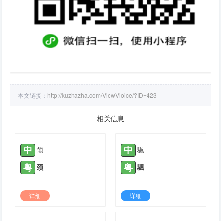
本文链接：
http://kuzhazha.com/ViewVioice/?ID=423
相关信息
中
中
颈
颿
粤
粤
颈
颿
详细
详细
2021-05-13 |
1775
2022-04-19 |
1775