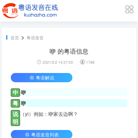
>
首页
粤语发音
咿 的粤语信息
2021/5/2 14:37:00
1788
粤语解说
中
咿
粤
咿
说
（yi）例如：咿家去边啊？
明
粤语发音列表