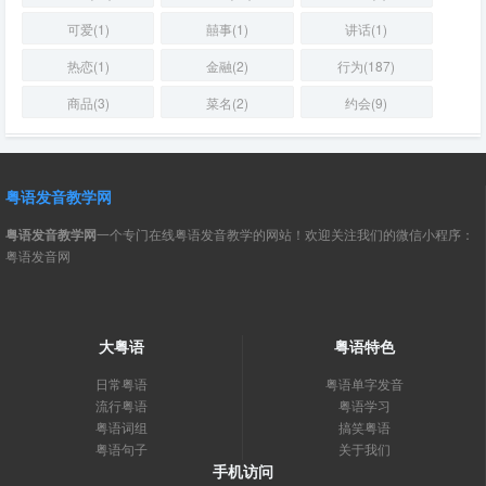
可爱(1)
囍事(1)
讲话(1)
热恋(1)
金融(2)
行为(187)
商品(3)
菜名(2)
约会(9)
粤语发音教学网
粤语发音教学网
一个专门在线粤语发音教学的网站！欢迎关注我们的微信小程序：
粤语发音网
大粤语
粤语特色
日常粤语
粤语单字发音
流行粤语
粤语学习
粤语词组
搞笑粤语
粤语句子
关于我们
手机访问