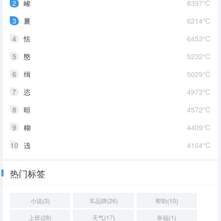
2
峻
8397℃
3
曩
6214℃
4
怯
6453℃
5
愍
5232℃
6
缉
5029℃
7
恣
4972℃
8
晅
4572℃
9
糊
4409℃
10
迍
4104℃
热门标签
小说(3)
车品牌(26)
帮助(10)
上班(28)
天气(17)
幸福(1)