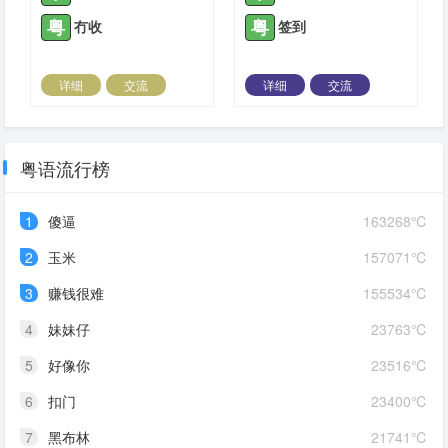
粤
粤
冇收
签到
详细
交流
详细
交流
2022-05-25 |
1425 ℃
2022-06-07 |
1425 ℃
粤语流行榜
1
傻逼
163268℃
2
玉米
157071℃
3
赚钱很难
155534℃
4
妹妹仔
23763℃
5
好像你
23516℃
6
扣门
23400℃
7
黑布林
21741℃