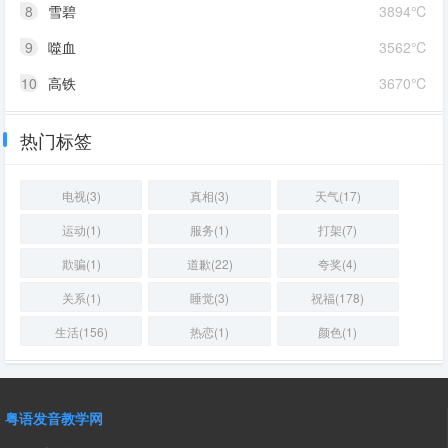
8
雪碧
3894℃
9
噬血
3562℃
10
高铁
3670℃
热门标签
电视(3)
真相(3)
天气(17)
运动(1)
服务(1)
打架(7)
欺骗(1)
道歉(22)
夸奖(4)
关系(1)
睡觉(3)
祝福(178)
生活(156)
热恋(1)
颜色(1)
粤语发音教学网