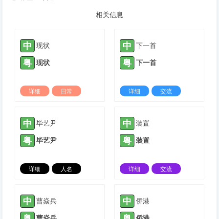
相关信息
中
中
现状
下一首
粤
粤
现状
下一首
详细
日常
详细
交流
2022-07-28 |
1424 ℃
2021-07-31 |
1425 ℃
中
中
毕艺尹
装置
粤
粤
毕艺尹
装置
详细
人名
详细
交流
2021-09-08 |
1425 ℃
2021-11-09 |
1425 ℃
中
中
曹焱兵
侨港
粤
粤
曹焱兵
侨港