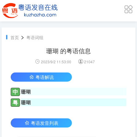
>
首页
粤语词组
珊瑚 的粤语信息
2023/9/2 11:53:00
21047
粤语解说
中
珊瑚
粤
珊瑚
粤语发音列表