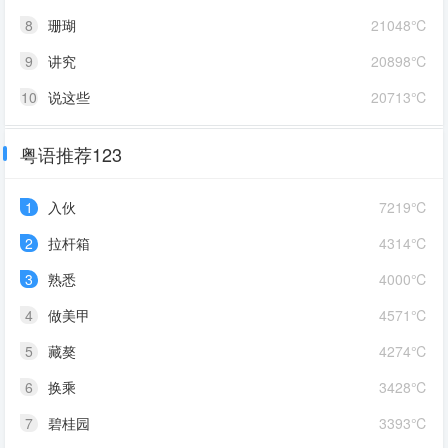
8
珊瑚
21048℃
9
讲究
20898℃
10
说这些
20713℃
粤语推荐123
1
入伙
7219℃
2
拉杆箱
4314℃
3
熟悉
4000℃
4
做美甲
4571℃
5
藏獒
4274℃
6
换乘
3428℃
7
碧桂园
3393℃