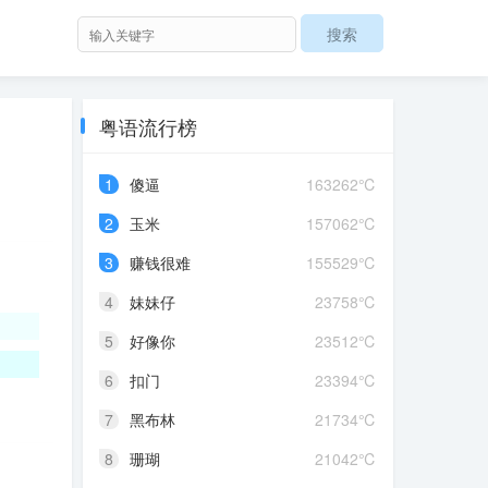
粤语流行榜
1
傻逼
163262℃
2
玉米
157062℃
3
赚钱很难
155529℃
4
妹妹仔
23758℃
5
好像你
23512℃
6
扣门
23394℃
7
黑布林
21734℃
8
珊瑚
21042℃