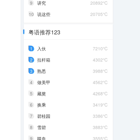
9
讲究
20892℃
10
说这些
20705℃
粤语推荐123
1
入伙
7210℃
2
拉杆箱
4302℃
3
熟悉
3988℃
4
做美甲
4562℃
5
藏獒
4268℃
6
换乘
3419℃
7
碧桂园
3386℃
8
雪碧
3883℃
9
噬血
3555℃