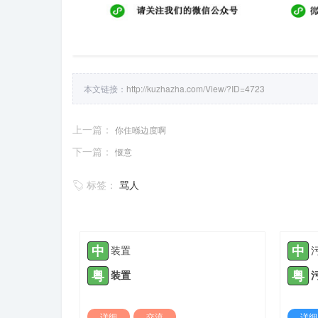
本文链接：
http://kuzhazha.com/View/?ID=4723
上一篇：
你住喺边度啊
下一篇：
惬意
标签：
骂人
中
中
装置
粤
粤
装置
详细
交流
详细