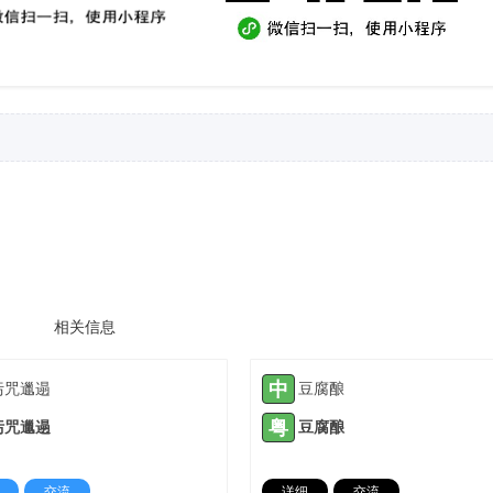
相关信息
中
污咒邋遢
豆腐酿
粤
污咒邋遢
豆腐酿
交流
详细
交流