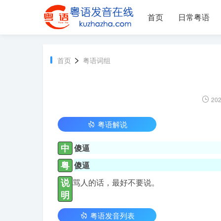
首页
日常粤语
>
首页
粤语词组
202
粤语解说
中
傻逼
粤
傻逼
说
骂人的话，最好不要说。
明
粤语发音列表