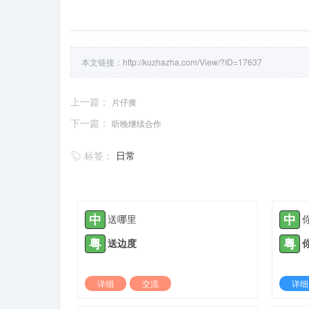
本文链接：
http://kuzhazha.com/View/?ID=17637
上一篇：
片仔癀
下一篇：
听晚继续合作
标签：
日常
中
中
送哪里
粤
粤
送边度
详细
交流
详细
2021-10-12 |
1307 ℃