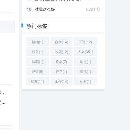
10
对我这么好
6291℃
热门标签
植物(1)
数字(14)
工资(12)
服务(1)
吵架(12)
人名(351)
欺骗(1)
物品(7)
地点(1)
感谢(9)
怀孕(1)
鄙视(1)
朋友(11)
工作(14)
药材(1)
如果你唱歌跑调，可以试试跟我接吻
如果你唱歌跑调，可以试试同我接吻
07 ℃