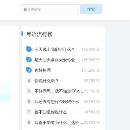
粤语流行榜
1
今天晚上我们吃什么？
163933℃
2
晴天阴天暴雨天爱你爱到发晒颠红茶绿茶菊花茶爱你爱到蒙查查
159968℃
3
你好棒啊
157269℃
4
你说什么啊？
35759℃
5
不好意思，我不知道你说什么
35458℃
6
我还没有想好今晚吃什么
35291℃
7
都不知道你说什么
34586℃
8
我都不知道为什么（这样做）
33703℃