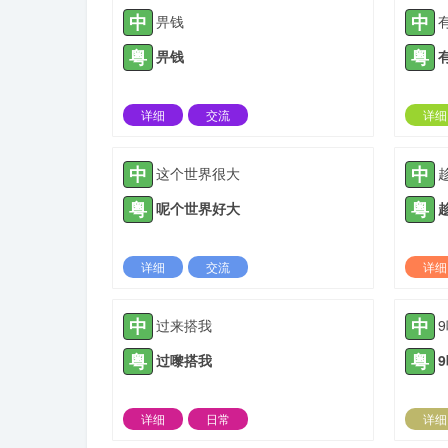
中
中
畀钱
粤
粤
畀钱
详细
交流
详细
2022-05-05 |
1307 ℃
中
中
这个世界很大
粤
粤
呢个世界好大
详细
交流
详细
2022-06-25 |
1307 ℃
中
中
过来搭我
粤
粤
过嚟搭我
详细
日常
详细
2023-10-30 |
1307 ℃