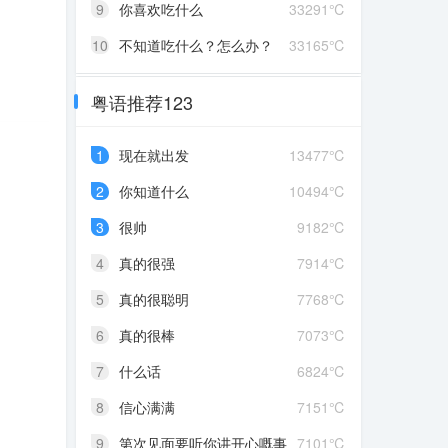
9
你喜欢吃什么
33291℃
10
不知道吃什么？怎么办？
33165℃
粤语推荐123
1
现在就出发
13477℃
2
你知道什么
10494℃
3
很帅
9182℃
4
真的很强
7914℃
5
真的很聪明
7768℃
6
真的很棒
7073℃
7
什么话
6824℃
8
信心满满
7151℃
9
第次见面要听你讲开心嘅事
7101℃