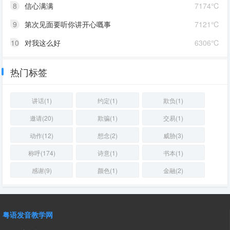
8
信心满满
7174℃
9
第次见面要听你讲开心嘅事
7121℃
10
对我这么好
6306℃
热门标签
讲话(1)
约定(1)
欺负(1)
邀请(20)
欺骗(1)
交易(1)
动作(12)
想念(2)
威胁(3)
称呼(174)
诗意(1)
书本(1)
感谢(9)
颜色(1)
金融(2)
粤语发音教学网