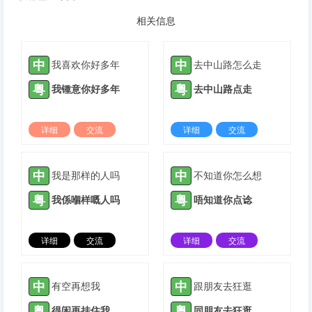
相关信息
中
中
我喜欢你好多年
去中山路怎么走
粤
粤
我锺意你好多年
去中山路点走
详细
交流
详细
交流
2022-03-05 |
1308 ℃
2022-04-11 |
1308 ℃
中
中
我是那样的人吗
不知道你怎么想
粤
粤
我係嗰样嘅人吗
唔知道你点谂
详细
交流
详细
交流
2022-06-07 |
1308 ℃
2022-09-04 |
1308 ℃
中
中
有空再想我
跟朋友去狂逛
粤
粤
得闲再挂住我
同朋友去狂逛