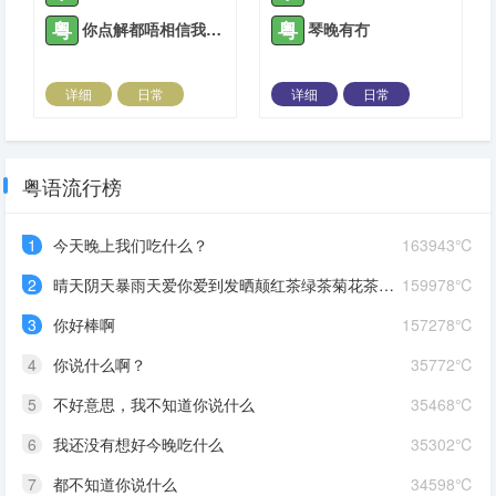
粤
粤
你点解都唔相信我讲嘅话嘞
琴晚有冇
详细
日常
详细
日常
2023-11-26 |
1308 ℃
2023-12-09 |
1308 ℃
粤语流行榜
1
今天晚上我们吃什么？
163943℃
2
晴天阴天暴雨天爱你爱到发晒颠红茶绿茶菊花茶爱你爱到蒙查查
159978℃
3
你好棒啊
157278℃
4
你说什么啊？
35772℃
5
不好意思，我不知道你说什么
35468℃
6
我还没有想好今晚吃什么
35302℃
7
都不知道你说什么
34598℃