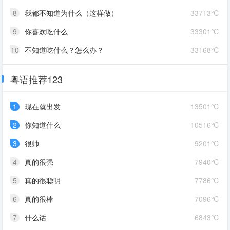
8
我都不知道为什么（这样做）
33713℃
9
你喜欢吃什么
33301℃
10
不知道吃什么？怎么办？
33168℃
粤语推荐123
1
现在就出发
13501℃
2
你知道什么
10516℃
3
很帅
9201℃
4
真的很强
7940℃
5
真的很聪明
7786℃
6
真的很棒
7096℃
7
什么话
6843℃