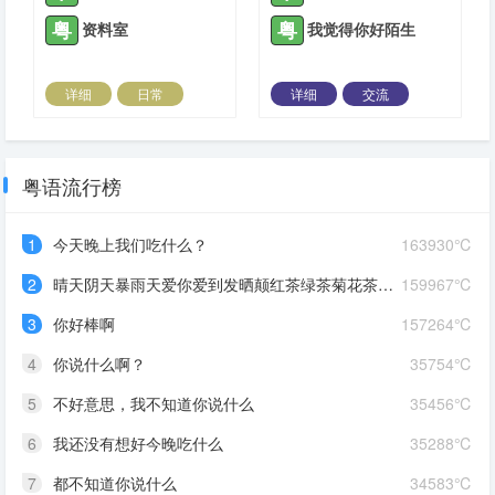
粤
粤
资料室
我觉得你好陌生
详细
日常
详细
交流
2024-04-02 |
1306 ℃
2021-05-16 |
1307 ℃
粤语流行榜
1
今天晚上我们吃什么？
163930℃
2
晴天阴天暴雨天爱你爱到发晒颠红茶绿茶菊花茶爱你爱到蒙查查
159967℃
3
你好棒啊
157264℃
4
你说什么啊？
35754℃
5
不好意思，我不知道你说什么
35456℃
6
我还没有想好今晚吃什么
35288℃
7
都不知道你说什么
34583℃