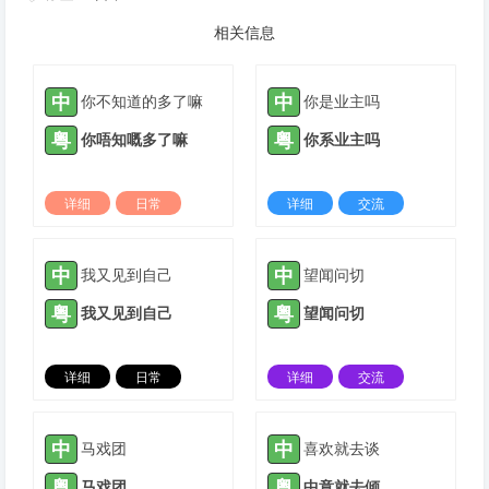
相关信息
中
中
你不知道的多了嘛
你是业主吗
粤
粤
你唔知嘅多了嘛
你系业主吗
详细
日常
详细
交流
2024-01-21 |
1305 ℃
2022-01-04 |
1306 ℃
中
中
我又见到自己
望闻问切
粤
粤
我又见到自己
望闻问切
详细
日常
详细
交流
2022-07-28 |
1306 ℃
2022-11-13 |
1306 ℃
中
中
马戏团
喜欢就去谈
粤
粤
马戏团
中意就去倾