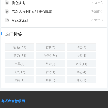
8
信心满满
7147℃
9
第次见面要听你讲开心嘅事
7095℃
10
对我这么好
6287℃
热门标签
地名(153)
打牌(3)
搞笑(2)
祝福(178)
称呼(174)
夸奖(4)
电视(3)
想念(2)
数字(14)
天气(17)
古诗(1)
形态(4)
约定(1)
销售(6)
开心(1)
粤语发音教学网