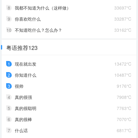
8
我都不知道为什么（这样做）
33697℃
9
你喜欢吃什么
33287℃
10
不知道吃什么？怎么办？
33162℃
粤语推荐123
1
现在就出发
13472℃
2
你知道什么
10487℃
3
很帅
9176℃
4
真的很强
7908℃
5
真的很聪明
7763℃
6
真的很棒
7070℃
7
什么话
6817℃