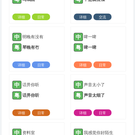
详细
日常
详细
交流
2023-11-09 |
1306 ℃
2023-12-09 |
1306 ℃
中
中
明晚有没有
啤一啤
粤
粤
琴晚有冇
啤一啤
详细
日常
详细
日常
2023-12-09 |
1306 ℃
2023-12-09 |
1306 ℃
中
中
话畀你听
声音太小了
粤
粤
话畀你听
声音太细了
详细
日常
详细
日常
2023-12-09 |
1306 ℃
2024-02-24 |
1306 ℃
中
中
资料室
我感觉你好陌生