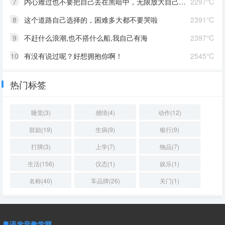
7
内心难过也不要把自己丢在黑暗中，无限放大自己的情绪。按时睡觉，好好吃饭，洗个热乎的澡，喝甜甜的奶茶。看看长河落日，花朵树木，驱逐丧气再努力奔跑，生活到处是发光的星星。
2297℃
8
这个道路自己选择的，困难多大都不要哭啦
2391℃
9
不赶什么浪潮,也不搭什么船,我自己有海
2397℃
10
有没有说过呢？好想拥抱你啊！
2545℃
热门标签
睡觉(3)
感情(4)
动作(12)
鼓励(19)
生病(9)
银行(9)
打牌(3)
上学(7)
物品(7)
生活(156)
仪态(1)
娱乐(1)
名称(40)
车品牌(26)
关门(1)
粤语发音教学网