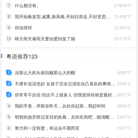
7
什么都没有。
21809℃
8
我开始换发型,减重,换风格,开始往前走,不好意思啊这一次,我一定要赢
21456℃
9
你说得对
21324℃
10
晴天雨天暴雨天爱你爱到发了颠
20119℃
粤语推荐123
1
没那么大的头就别戴那么大的帽
4005℃
2
不擅长说话也好 女孩子完全沉浸在自己喜欢的事情里 最可爱了 剩下的我会圆场
3245℃
3
你常常不自信 怕比不上很多人 但我觉得你就是最好的 怎么都好 我想告诉你 我对你的爱是兜底 是连你自己都不喜欢自己的时候 还有我来爱你
3031℃
4
我的手表，停留在昨天，从此你赶路，我赶时间
2836℃
5
明智的放弃胜过盲目的执着，去吹吹风吧，能清醒的话感冒也没关系。
2363℃
6
努力到一定程度，幸运会不期而至
2557℃