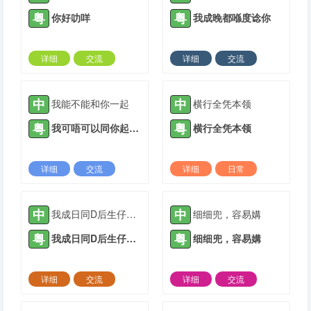
粤
粤
你好叻咩
我成晚都喺度谂你
详细
交流
详细
交流
2021-08-02 |
1936 ℃
2021-10-20 |
1936 ℃
中
中
我能不能和你一起
横行全凭本领
粤
粤
我可唔可以同你起埋一齐
横行全凭本领
详细
交流
详细
日常
2021-11-03 |
1936 ℃
2022-03-06 |
1936 ℃
中
中
我成日同D后生仔讲要成功唔好霖住一步登天
细细兜，容易媾
粤
粤
我成日同D后生仔讲要成功唔好霖住一步登天
细细兜，容易媾
详细
交流
详细
交流
2022-03-23 |
1936 ℃
2022-04-17 |
1936 ℃