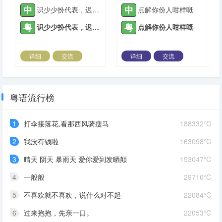
中
中
识少少扮代表，迟早搞出个大头佛
点解你份人咁样嘅
粤
粤
识少少扮代表，迟早搞出个大头佛
点解你份人咁样嘅
详细
交流
详细
交流
2022-05-17 |
1936 ℃
2022-05-23 |
1936 ℃
粤语流行榜
1
打伞接落花,看那西风骑瘦马
188332℃
2
我没有钱啦
163098℃
3
晴天 阴天 暴雨天 爱你爱到发晒颠
153047℃
4
一般般
29710℃
5
不喜欢就不喜欢，说什么对不起
22084℃
6
过来抱抱，先亲一口。
22053℃