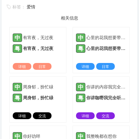
标签：
爱情
相关信息
中
中
有宵夜，无过夜
心里的花我想要带你回家
粤
粤
有宵夜，无过夜
心里的花我想要带你回家
详细
日常
详细
日常
2022-03-09 |
1935 ℃
2022-03-10 |
1935 ℃
中
中
周身郁，扮忙碌
你讲的内容我完全听不懂
粤
粤
周身郁，扮忙碌
你讲咖嘢我完全听唔明
详细
交流
详细
交流
2022-04-17 |
1935 ℃
2021-05-16 |
1936 ℃
中
中
你好叻咩
我整晚都在想你