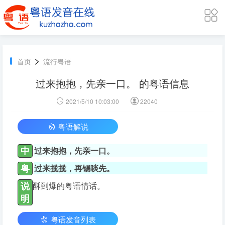
>
首页
流行粤语
过来抱抱，先亲一口。 的粤语信息
2021/5/10 10:03:00
22040
粤语解说
中
过来抱抱，先亲一口。
粤
过来揽揽，再锡啖先。
说
酥到爆的粤语情话。
明
粤语发音列表