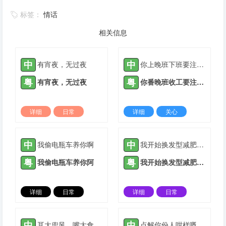
标签：
情话
相关信息
中
中
有宵夜，无过夜
你上晚班下班要注意安全
粤
粤
有宵夜，无过夜
你番晚班收工要注意安全
详细
日常
详细
关心
2022-03-09 |
1933 ℃
2021-05-14 |
1934 ℃
中
中
我偷电瓶车养你啊
我开始换发型减肥换风格
粤
粤
我偷电瓶车养你阿
我开始换发型减肥换风格
详细
日常
详细
日常
2021-12-27 |
1934 ℃
2022-02-22 |
1934 ℃
中
中
耳大兜风，嘴大食穷人
点解你份人咁样嘅