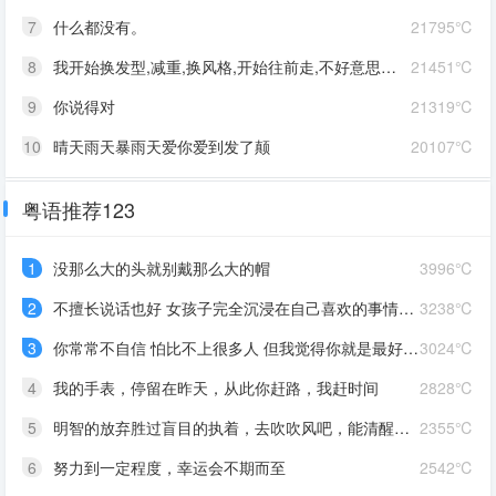
7
什么都没有。
21795℃
8
我开始换发型,减重,换风格,开始往前走,不好意思啊这一次,我一定要赢
21451℃
9
你说得对
21319℃
10
晴天雨天暴雨天爱你爱到发了颠
20107℃
粤语推荐123
1
没那么大的头就别戴那么大的帽
3996℃
2
不擅长说话也好 女孩子完全沉浸在自己喜欢的事情里 最可爱了 剩下的我会圆场
3238℃
3
你常常不自信 怕比不上很多人 但我觉得你就是最好的 怎么都好 我想告诉你 我对你的爱是兜底 是连你自己都不喜欢自己的时候 还有我来爱你
3024℃
4
我的手表，停留在昨天，从此你赶路，我赶时间
2828℃
5
明智的放弃胜过盲目的执着，去吹吹风吧，能清醒的话感冒也没关系。
2355℃
6
努力到一定程度，幸运会不期而至
2542℃