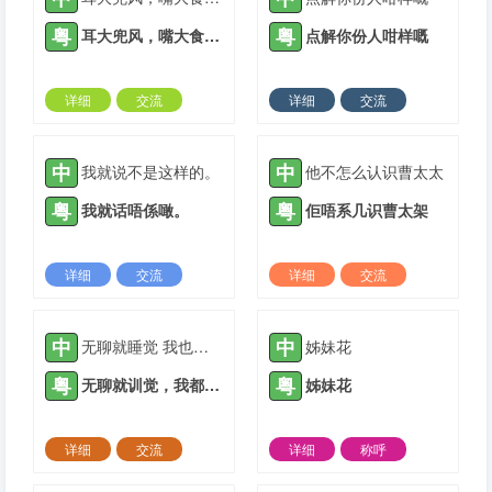
粤
粤
耳大兜风，嘴大食穷人
点解你份人咁样嘅
详细
交流
详细
交流
2022-03-09 |
1934 ℃
2022-05-23 |
1934 ℃
中
中
我就说不是这样的。
他不怎么认识曹太太
粤
粤
我就话唔係噉。
佢唔系几识曹太架
详细
交流
详细
交流
2021-04-28 |
1935 ℃
2021-05-05 |
1935 ℃
中
中
无聊就睡觉 我也不知道去哪里玩
姊妹花
粤
粤
无聊就训觉，我都唔知道去边度玩。
姊妹花
详细
交流
详细
称呼
2021-05-12 |
1935 ℃
2021-05-12 |
1935 ℃