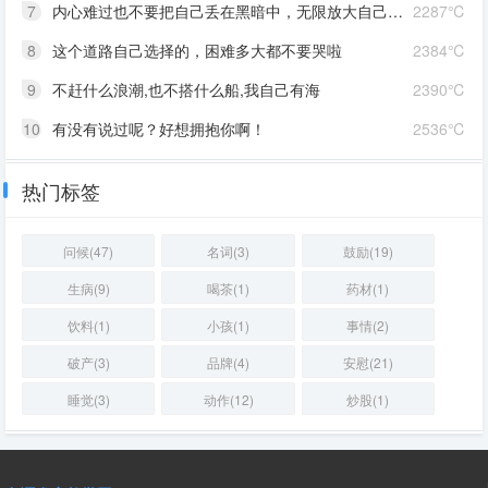
7
内心难过也不要把自己丢在黑暗中，无限放大自己的情绪。按时睡觉，好好吃饭，洗个热乎的澡，喝甜甜的奶茶。看看长河落日，花朵树木，驱逐丧气再努力奔跑，生活到处是发光的星星。
2287℃
8
这个道路自己选择的，困难多大都不要哭啦
2384℃
9
不赶什么浪潮,也不搭什么船,我自己有海
2390℃
10
有没有说过呢？好想拥抱你啊！
2536℃
热门标签
问候(47)
名词(3)
鼓励(19)
生病(9)
喝茶(1)
药材(1)
饮料(1)
小孩(1)
事情(2)
破产(3)
品牌(4)
安慰(21)
睡觉(3)
动作(12)
炒股(1)