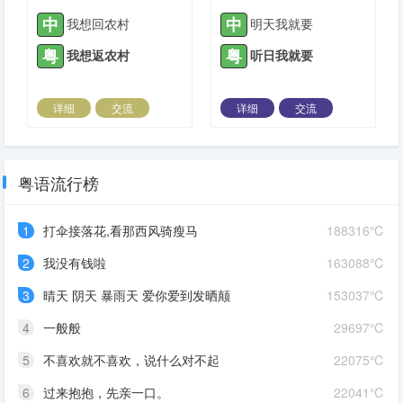
中
中
我想回农村
明天我就要
粤
粤
我想返农村
听日我就要
详细
交流
详细
交流
2021-05-25 |
1935 ℃
2021-06-02 |
1935 ℃
粤语流行榜
1
打伞接落花,看那西风骑瘦马
188316℃
2
我没有钱啦
163088℃
3
晴天 阴天 暴雨天 爱你爱到发晒颠
153037℃
4
一般般
29697℃
5
不喜欢就不喜欢，说什么对不起
22075℃
6
过来抱抱，先亲一口。
22041℃