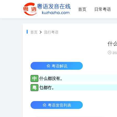
首页
日常粤语
>
首页
流行粤语
什
20
粤语解说
中
什么都没有。
粤
乜都冇。
粤语发音列表