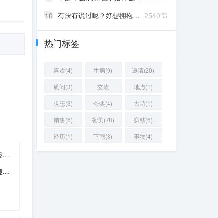
10
有没有说过呢？好想拥抱你啊！
2540℃
热门标签
喜欢(4)
生病(9)
邀请(20)
质问(3)
交流
地点(1)
(12440)
状态(3)
夸奖(4)
古诗(1)
销售(6)
赞美(78)
赚钱(6)
经历(1)
下雨(8)
事物(4)
木瓜西瓜哈密瓜，爱你爱到傻瓜瓜
木瓜西瓜哈密瓜，爱你爱到傻瓜瓜
35 ℃