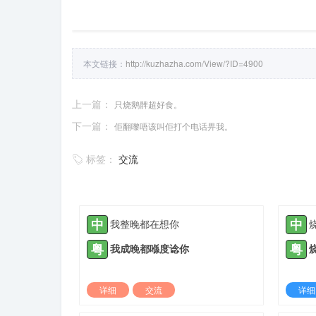
本文链接：
http://kuzhazha.com/View/?ID=4900
上一篇：
只烧鹅髀超好食。
下一篇：
佢翻嚟唔该叫佢打个电话畀我。
标签：
交流
中
中
我整晚都在想你
粤
粤
我成晚都喺度谂你
详细
交流
详细
2021-10-20 |
1935 ℃