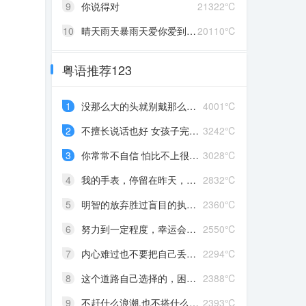
9
你说得对
21322℃
10
晴天雨天暴雨天爱你爱到发了颠
20110℃
粤语推荐123
1
没那么大的头就别戴那么大的帽
4001℃
2
不擅长说话也好 女孩子完全沉浸在自己喜欢的事情里 最可爱了 剩下的我会圆场
3242℃
3
你常常不自信 怕比不上很多人 但我觉得你就是最好的 怎么都好 我想告诉你 我对你的爱是兜底 是连你自己都不喜欢自己的时候 还有我来爱你
3028℃
4
我的手表，停留在昨天，从此你赶路，我赶时间
2832℃
5
明智的放弃胜过盲目的执着，去吹吹风吧，能清醒的话感冒也没关系。
2360℃
6
努力到一定程度，幸运会不期而至
2550℃
7
内心难过也不要把自己丢在黑暗中，无限放大自己的情绪。按时睡觉，好好吃饭，洗个热乎的澡，喝甜甜的奶茶。看看长河落日，花朵树木，驱逐丧气再努力奔跑，生活到处是发光的星星。
2294℃
8
这个道路自己选择的，困难多大都不要哭啦
2388℃
9
不赶什么浪潮,也不搭什么船,我自己有海
2393℃