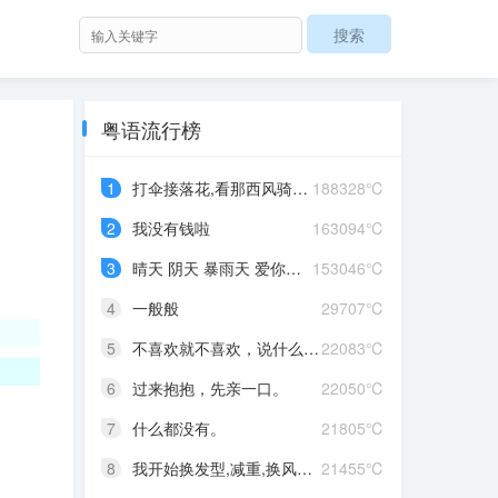
粤语流行榜
1
打伞接落花,看那西风骑瘦马
188328℃
2
我没有钱啦
163094℃
3
晴天 阴天 暴雨天 爱你爱到发晒颠
153046℃
4
一般般
29707℃
5
不喜欢就不喜欢，说什么对不起
22083℃
6
过来抱抱，先亲一口。
22050℃
7
什么都没有。
21805℃
8
我开始换发型,减重,换风格,开始往前走,不好意思啊这一次,我一定要赢
21455℃