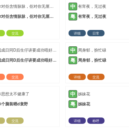
中
你对佢含情脉脉，佢对你无厘头七
有宵夜，无过夜
粤
你对佢含情脉脉，佢对你无厘头七
有宵夜，无过夜
交流
详细
日常
2022-03-09 |
1935 ℃
2022-03-09 |
19
中
我成日同D后生仔讲要成功唔好霖住一步登天
周身郁，扮忙碌
粤
我成日同D后生仔讲要成功唔好霖住一步登天
周身郁，扮忙碌
交流
详细
交流
2022-03-23 |
1935 ℃
2022-04-17 |
19
中
你思想太不健康了
姊妹花
粤
你个脑装晒d衰野
姊妹花
交流
详细
称呼
2021-05-11 |
1936 ℃
2021-05-12 |
19