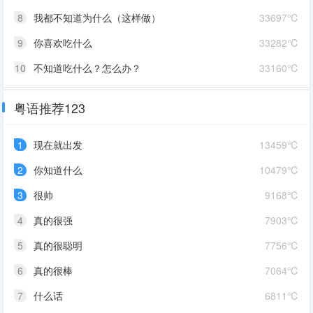
8
我都不知道为什么（这样做）
33697℃
9
你喜欢吃什么
33282℃
10
不知道吃什么？怎么办？
33160℃
粤语推荐123
1
现在就出发
13459℃
2
你知道什么
10479℃
3
很帅
9168℃
4
真的很强
7903℃
5
真的很聪明
7756℃
6
真的很棒
7064℃
7
什么话
6811℃