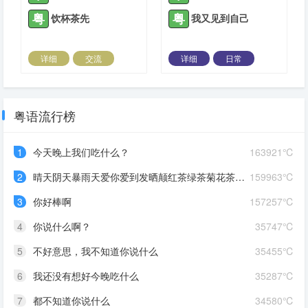
粤
粤
饮杯茶先
我又见到自己
详细
交流
详细
日常
2022-06-15 |
1306 ℃
2022-07-28 |
1306 ℃
粤语流行榜
1
今天晚上我们吃什么？
163921℃
2
晴天阴天暴雨天爱你爱到发晒颠红茶绿茶菊花茶爱你爱到蒙查查
159963℃
3
你好棒啊
157257℃
4
你说什么啊？
35747℃
5
不好意思，我不知道你说什么
35455℃
6
我还没有想好今晚吃什么
35287℃
7
都不知道你说什么
34580℃