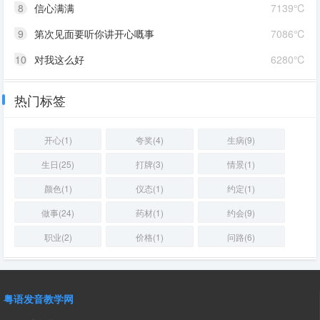
8
信心满满
7139℃
9
第次见面要听你讲开心嘅事
7086℃
10
对我这么好
6280℃
热门标签
开心(1)
夸奖(4)
生病(9)
生日(25)
打牌(3)
情景(1)
颜色(1)
仪态(1)
约定(1)
做事(24)
药材(1)
约会(9)
职业(2)
价格(1)
问路(6)
粤语发音教学网