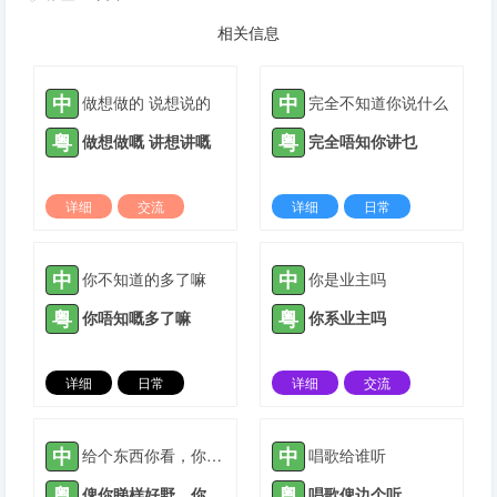
相关信息
中
中
做想做的 说想说的
完全不知道你说什么
粤
粤
做想做嘅 讲想讲嘅
完全唔知你讲乜
详细
交流
详细
日常
2022-03-10 |
1305 ℃
2022-09-19 |
1305 ℃
中
中
你不知道的多了嘛
你是业主吗
粤
粤
你唔知嘅多了嘛
你系业主吗
详细
日常
详细
交流
2024-01-21 |
1305 ℃
2022-01-04 |
1306 ℃
中
中
给个东西你看，你一定喜欢
唱歌给谁听
粤
粤
俾你睇样好野，你实中意葛！
唱歌俾边个听