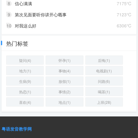
8
信心满满
7175℃
9
第次见面要听你讲开心嘅事
7123℃
10
对我这么好
6306℃
热门标签
疑问(4)
怀孕(1)
后悔(1)
地方(1)
事物(4)
电视剧(1)
生病(9)
放假(1)
问路(6)
热恋(1)
事情(2)
喝茶(1)
喜欢(4)
地点(1)
上班(28)
粤语发音教学网