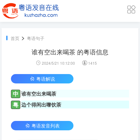
>
首页
粤语句子
谁有空出来喝茶 的粤语信息
2024/5/21 10:12:00
1415
粤语解说
中
谁有空出来喝茶
粤
边个得闲出嚟饮茶
粤语发音列表