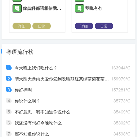
粤
粤
你点解都唔相信我讲嘅话嘞
琴晚有冇
详细
日常
详细
日常
2023-11-26 |
1308 ℃
2023-12-09 |
1308 ℃
粤语流行榜
1
今天晚上我们吃什么？
163944℃
2
晴天阴天暴雨天爱你爱到发晒颠红茶绿茶菊花茶爱你爱到蒙查查
159979℃
3
你好棒啊
157281℃
4
你说什么啊？
35773℃
5
不好意思，我不知道你说什么
35469℃
6
我还没有想好今晚吃什么
35302℃
7
都不知道你说什么
34598℃