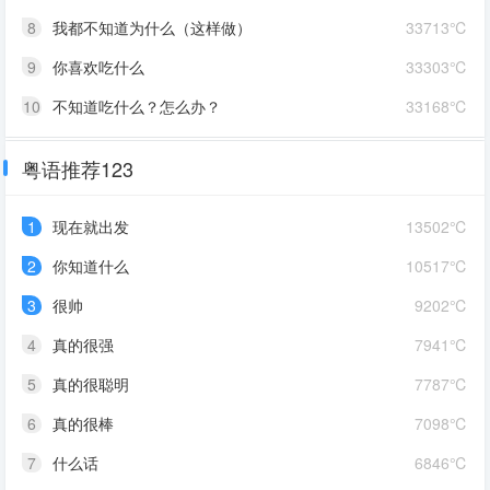
8
我都不知道为什么（这样做）
33713℃
9
你喜欢吃什么
33303℃
10
不知道吃什么？怎么办？
33168℃
粤语推荐123
1
现在就出发
13502℃
2
你知道什么
10517℃
3
很帅
9202℃
4
真的很强
7941℃
5
真的很聪明
7787℃
6
真的很棒
7098℃
7
什么话
6846℃