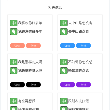
相关信息
中
中
我喜欢你好多年
去中山路怎么走
粤
粤
我锺意你好多年
去中山路点走
详细
交流
详细
交流
2022-03-05 |
1308 ℃
2022-04-11 |
1308 ℃
中
中
我是那样的人吗
不知道你怎么想
粤
粤
我係嗰样嘅人吗
唔知道你点谂
详细
交流
详细
交流
2022-06-07 |
1308 ℃
2022-09-04 |
1308 ℃
中
中
有空再想我
跟朋友去狂逛
粤
粤
得闲再挂住我
同朋友去狂逛