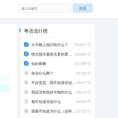
粤语流行榜
1
今天晚上我们吃什么？
163961℃
2
晴天阴天暴雨天爱你爱到发晒颠红茶绿茶菊花茶爱你爱到蒙查查
159988℃
3
你好棒啊
157298℃
4
你说什么啊？
35783℃
5
不好意思，我不知道你说什么
35477℃
6
我还没有想好今晚吃什么
35310℃
7
都不知道你说什么
34606℃
8
我都不知道为什么（这样做）
33722℃