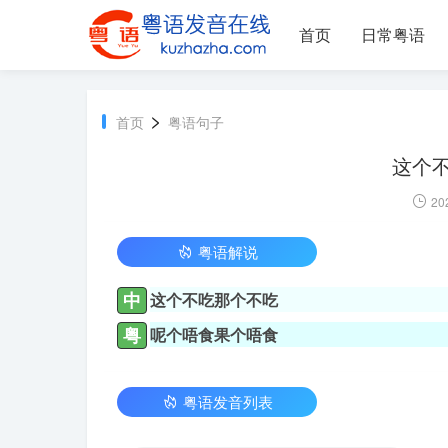
首页
日常粤语
>
首页
粤语句子
这个
20
粤语解说
中
这个不吃那个不吃
粤
呢个唔食果个唔食
粤语发音列表