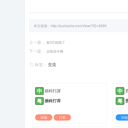
本文链接：
http://kuzhazha.com/View/?ID=9390
上一篇：
食DD就饱了
下一篇：
点啦你今晚
标签：
交流
中
中
插科打諢
粤
粤
插科打诨
详细
日常
详细
2023-02-20 |
1310 ℃