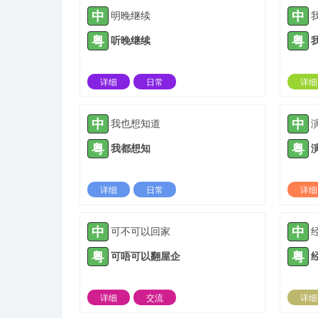
中
中
明晚继续
粤
粤
听晚继续
详细
日常
详细
2023-12-09 |
1310 ℃
中
中
我也想知道
粤
粤
我都想知
详细
日常
详细
2024-04-02 |
1310 ℃
中
中
可不可以回家
粤
粤
可唔可以翻屋企
详细
交流
详细
2021-11-22 |
1311 ℃