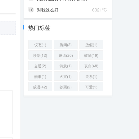
10
对我这么好
6321℃
热门标签
仪态(1)
质问(3)
放假(1)
吵架(12)
邀请(20)
鼓励(19)
交通(2)
诗意(1)
表白(48)
囍事(1)
火灾(1)
关系(1)
成语(42)
钞票(2)
可爱(1)
10 ℃