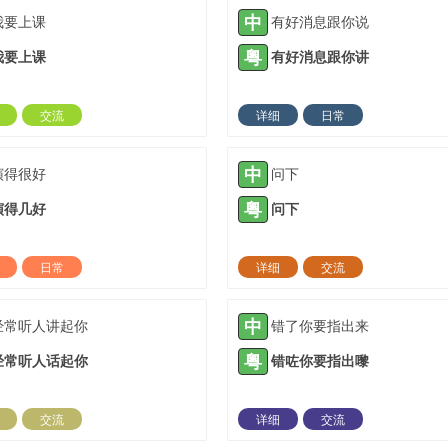
中
我要上课
有好消息跟你说
粤
我要上课
有好消息跟你讲
交流
详细
日常
2023-12-11 |
1310 ℃
2024-03-04 |
13
中
演得很好
问下
粤
演得几好
问下
日常
详细
交流
2024-04-22 |
1310 ℃
2021-11-03 |
13
中
经常听人讲起你
错了你要指出来
粤
经常听人话起你
错咗你要指出嚟
交流
详细
交流
2022-01-11 |
1311 ℃
2022-01-27 |
13