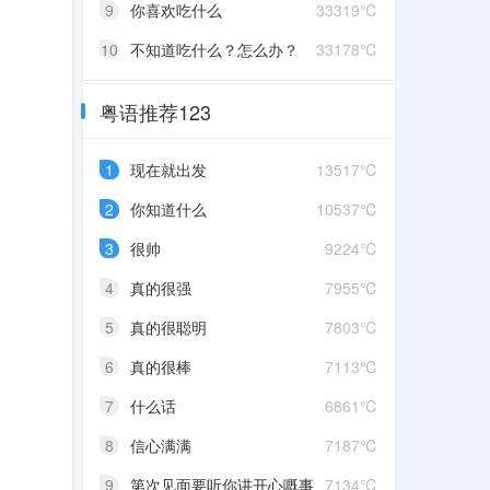
9
你喜欢吃什么
33319℃
10
不知道吃什么？怎么办？
33178℃
粤语推荐123
1
现在就出发
13517℃
2
你知道什么
10537℃
3
很帅
9224℃
4
真的很强
7955℃
5
真的很聪明
7803℃
6
真的很棒
7113℃
7
什么话
6861℃
8
信心满满
7187℃
9
第次见面要听你讲开心嘅事
7134℃