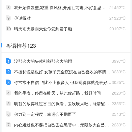
8
我开始换发型,减重,换风格,开始往前走,不好意思啊这一次,我一定要赢
21452℃
9
你说得对
21320℃
10
晴天雨天暴雨天爱你爱到发了颠
20107℃
粤语推荐123
1
没那么大的头就别戴那么大的帽
3997℃
2
不擅长说话也好 女孩子完全沉浸在自己喜欢的事情里 最可爱了 剩下的我会圆场
3239℃
3
你常常不自信 怕比不上很多人 但我觉得你就是最好的 怎么都好 我想告诉你 我对你的爱是兜底 是连你自己都不喜欢自己的时候 还有我来爱你
3025℃
4
我的手表，停留在昨天，从此你赶路，我赶时间
2829℃
5
明智的放弃胜过盲目的执着，去吹吹风吧，能清醒的话感冒也没关系。
2356℃
6
努力到一定程度，幸运会不期而至
2543℃
7
内心难过也不要把自己丢在黑暗中，无限放大自己的情绪。按时睡觉，好好吃饭，洗个热乎的澡，喝甜甜的奶茶。看看长河落日，花朵树木，驱逐丧气再努力奔跑，生活到处是发光的星星。
2289℃