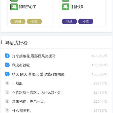
粤
粤
我唔开心了
甘就快D
详细
交流
详细
交流
2021-06-06 |
1935 ℃
2021-06-26 |
1935 ℃
粤语流行榜
1
打伞接落花,看那西风骑瘦马
188316℃
2
我没有钱啦
163089℃
3
晴天 阴天 暴雨天 爱你爱到发晒颠
153038℃
4
一般般
29700℃
5
不喜欢就不喜欢，说什么对不起
22075℃
6
过来抱抱，先亲一口。
22044℃
7
什么都没有。
21796℃