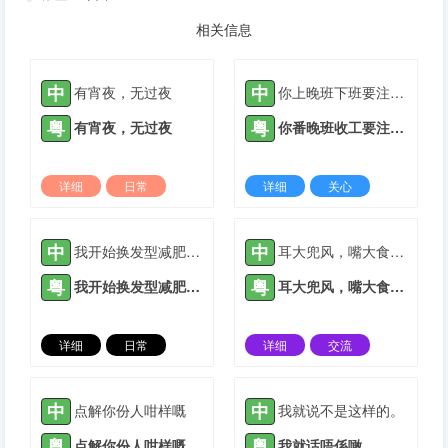
相关信息
中
中
有宵夜，无过夜
你上晚班下班要注意安全
粤
粤
有宵夜，无过夜
你番晚班收工要注意安全
详细
日常
详细
关心
2022-03-09 |
1933 ℃
2021-05-14 |
1934 ℃
中
中
我开始换发型减肥换风格
耳大兜风，嘴大食穷人
粤
粤
我开始换发型减肥换风格
耳大兜风，嘴大食穷人
详细
日常
详细
交流
2022-02-22 |
1934 ℃
2022-03-09 |
1934 ℃
中
中
点解你份人咁样嘅
我就说不是这样的。
粤
粤
点解你份人咁样嘅
我就话唔係噉。