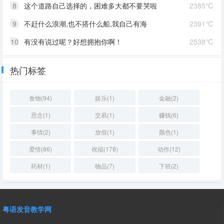
8
这个道路自己选择的，困难多大都不要哭啦
2385℃
9
不赶什么浪潮,也不搭什么船,我自己有海
2391℃
10
有没有说过呢？好想拥抱你啊！
2538℃
热门标签
食物(94)
娱乐(1)
金融(2)
思念(1)
交易(1)
赚钱(6)
事情(2)
放假(1)
颜色(1)
爱情(86)
祝福(178)
动作(12)
药材(1)
物品(7)
下班(2)
粤语发音教学网