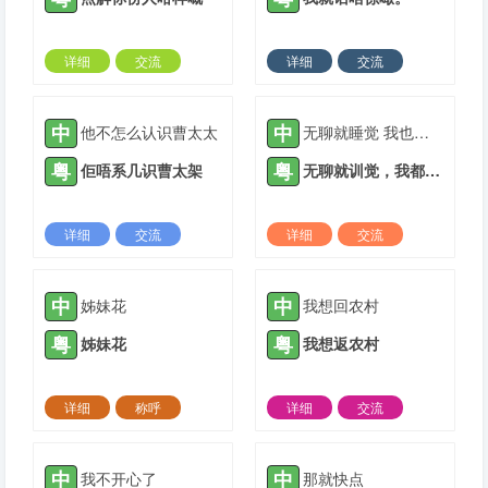
详细
交流
详细
交流
2022-05-23 |
1934 ℃
2021-04-28 |
1935 ℃
中
中
他不怎么认识曹太太
无聊就睡觉 我也不知道去哪里玩
粤
粤
佢唔系几识曹太架
无聊就训觉，我都唔知道去边度玩。
详细
交流
详细
交流
2021-05-05 |
1935 ℃
2021-05-12 |
1935 ℃
中
中
姊妹花
我想回农村
粤
粤
姊妹花
我想返农村
详细
称呼
详细
交流
2021-05-12 |
1935 ℃
2021-05-25 |
1935 ℃
中
中
我不开心了
那就快点