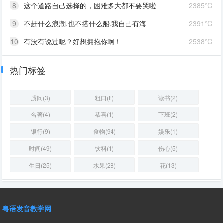
8
这个道路自己选择的，困难多大都不要哭啦
2385℃
9
不赶什么浪潮,也不搭什么船,我自己有海
2391℃
10
有没有说过呢？好想拥抱你啊！
2538℃
热门标签
质问(3)
粗口(8)
读书(2)
名著(4)
恭喜(1)
下班(2)
银行(9)
食物(94)
娱乐(1)
时间(49)
饮料(1)
伤心(5)
生日(25)
水果(28)
花(13)
粤语发音教学网