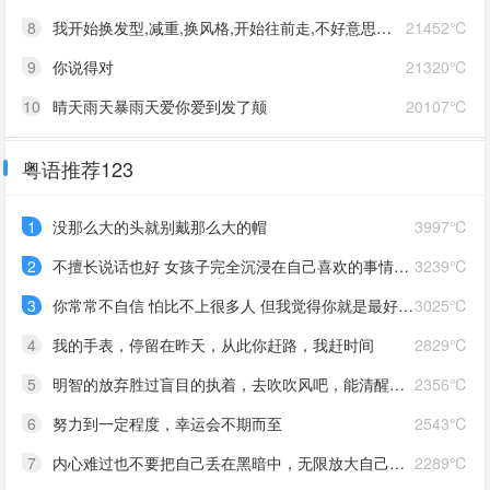
8
我开始换发型,减重,换风格,开始往前走,不好意思啊这一次,我一定要赢
21452℃
9
你说得对
21320℃
10
晴天雨天暴雨天爱你爱到发了颠
20107℃
粤语推荐123
1
没那么大的头就别戴那么大的帽
3997℃
2
不擅长说话也好 女孩子完全沉浸在自己喜欢的事情里 最可爱了 剩下的我会圆场
3239℃
3
你常常不自信 怕比不上很多人 但我觉得你就是最好的 怎么都好 我想告诉你 我对你的爱是兜底 是连你自己都不喜欢自己的时候 还有我来爱你
3025℃
4
我的手表，停留在昨天，从此你赶路，我赶时间
2829℃
5
明智的放弃胜过盲目的执着，去吹吹风吧，能清醒的话感冒也没关系。
2356℃
6
努力到一定程度，幸运会不期而至
2543℃
7
内心难过也不要把自己丢在黑暗中，无限放大自己的情绪。按时睡觉，好好吃饭，洗个热乎的澡，喝甜甜的奶茶。看看长河落日，花朵树木，驱逐丧气再努力奔跑，生活到处是发光的星星。
2289℃