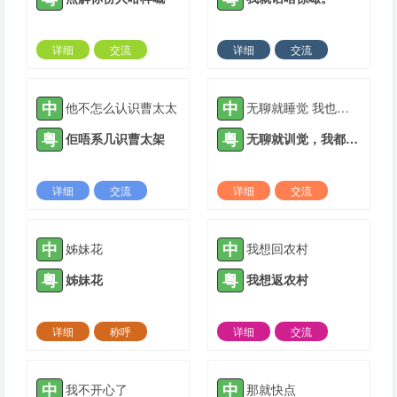
详细
交流
详细
交流
2022-05-23 |
1934 ℃
2021-04-28 |
1935 ℃
中
中
他不怎么认识曹太太
无聊就睡觉 我也不知道去哪里玩
粤
粤
佢唔系几识曹太架
无聊就训觉，我都唔知道去边度玩。
详细
交流
详细
交流
2021-05-05 |
1935 ℃
2021-05-12 |
1935 ℃
中
中
姊妹花
我想回农村
粤
粤
姊妹花
我想返农村
详细
称呼
详细
交流
2021-05-12 |
1935 ℃
2021-05-25 |
1935 ℃
中
中
我不开心了
那就快点