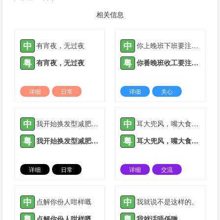
相关信息
中
中
有宵夜，无过夜
你上晚班下班要注意安全
粤
粤
有宵夜，无过夜
你番晚班收工要注意安全
详细
日常
详细
关心
2022-03-09 |
1933 ℃
2021-05-14 |
1934 ℃
中
中
我开始换发型减肥换风格
耳大兜风，嘴大食穷人
粤
粤
我开始换发型减肥换风格
耳大兜风，嘴大食穷人
详细
日常
详细
交流
2022-02-22 |
1934 ℃
2022-03-09 |
1934 ℃
中
中
点解你份人咁样嘅
我就说不是这样的。
粤
粤
点解你份人咁样嘅
我就话唔係噉。