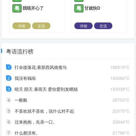
粤
粤
我唔开心了
甘就快D
详细
交流
详细
交流
2021-06-06 |
1935 ℃
2021-06-26 |
1935 ℃
粤语流行榜
1
打伞接落花,看那西风骑瘦马
188316℃
2
我没有钱啦
163089℃
3
晴天 阴天 暴雨天 爱你爱到发晒颠
153038℃
4
一般般
29700℃
5
不喜欢就不喜欢，说什么对不起
22075℃
6
过来抱抱，先亲一口。
22044℃
7
什么都没有。
21796℃