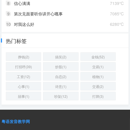
8
信心满满
7139℃
9
第次见面要听你讲开心嘅事
7085℃
10
对我这么好
6280℃
热门标签
挣钱(2)
搞笑(2)
金钱(52)
打招呼(39)
炒股(1)
交易(1)
工资(12)
自恋(2)
植物(1)
心事(1)
诗意(1)
交通(2)
囍事(1)
吵架(12)
打牌(3)
粤语发音教学网