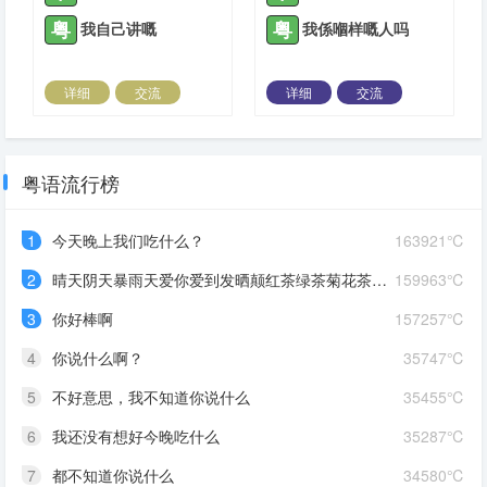
粤
粤
我自己讲嘅
我係嗰样嘅人吗
详细
交流
详细
交流
2022-05-29 |
1306 ℃
2022-06-07 |
1306 ℃
粤语流行榜
1
今天晚上我们吃什么？
163921℃
2
晴天阴天暴雨天爱你爱到发晒颠红茶绿茶菊花茶爱你爱到蒙查查
159963℃
3
你好棒啊
157257℃
4
你说什么啊？
35747℃
5
不好意思，我不知道你说什么
35455℃
6
我还没有想好今晚吃什么
35287℃
7
都不知道你说什么
34580℃