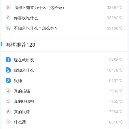
8
我都不知道为什么（这样做）
33697℃
9
你喜欢吃什么
33282℃
10
不知道吃什么？怎么办？
33160℃
粤语推荐123
1
现在就出发
13458℃
2
你知道什么
10476℃
3
很帅
9167℃
4
真的很强
7902℃
5
真的很聪明
7755℃
6
真的很棒
7064℃
7
什么话
6810℃