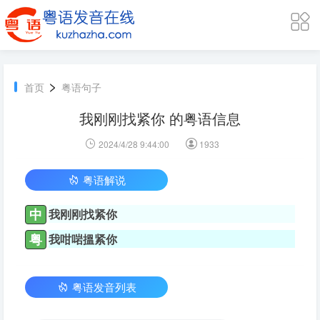
>
首页
粤语句子
我刚刚找紧你 的粤语信息
2024/4/28 9:44:00
1933
粤语解说
中
我刚刚找紧你
粤
我咁啱搵紧你
粤语发音列表