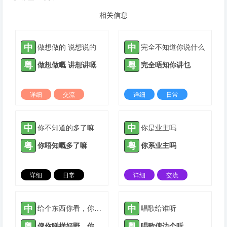
相关信息
中
中
做想做的 说想说的
完全不知道你说什么
粤
粤
做想做嘅 讲想讲嘅
完全唔知你讲乜
详细
交流
详细
日常
2022-03-10 |
1305 ℃
2022-09-19 |
1305 ℃
中
中
你不知道的多了嘛
你是业主吗
粤
粤
你唔知嘅多了嘛
你系业主吗
详细
日常
详细
交流
2024-01-21 |
1305 ℃
2022-01-04 |
1306 ℃
中
中
给个东西你看，你一定喜欢
唱歌给谁听
粤
粤
俾你睇样好野，你实中意葛！
唱歌俾边个听