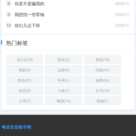
8
你是不是骗我的
3658℃
9
我想找一些零钱
3304℃
10
你们几点下班
3395℃
热门标签
关心(219)
菜名(2)
鼓励(19)
电影(3)
品牌(4)
问候(47)
情话(21)
怀孕(1)
做事(24)
状态(3)
小孩(1)
生气(14)
上学(7)
喝酒(14)
植物(1)
粤语发音教学网