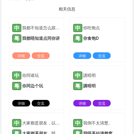
相关信息
中
中
我都不知道怎么跟你说
你吃饱点
粤
粤
我都唔知道点同你讲
你食饱D
详细
交流
详细
交流
2022-03-20 |
1880 ℃
2021-08-27 |
1881 ℃
中
中
你同谁玩
講晤明
粤
粤
你同边个玩
講晤明
详细
交流
详细
交流
2021-10-12 |
1881 ℃
2022-03-01 |
1881 ℃
中
中
大家都是朋友，以后相互关照。
我倒不太清楚。
粤
粤
大家都系朋友，以后相互关照。
我唔系好清楚窝。