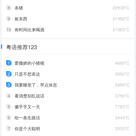
8
杀猪
22938℃
9
捡东西
21982℃
10
有时间出来喝酒
21363℃
粤语推荐123
1
爱撒娇的小猪猪
4669℃
2
只是不想表达
3992℃
3
我要睡觉了，早点休息
5956℃
4
看清楚别乱说话
3756℃
5
傻乎乎又一天
7783℃
6
给一条生路活
3443℃
7
你是个大聪明
3530℃