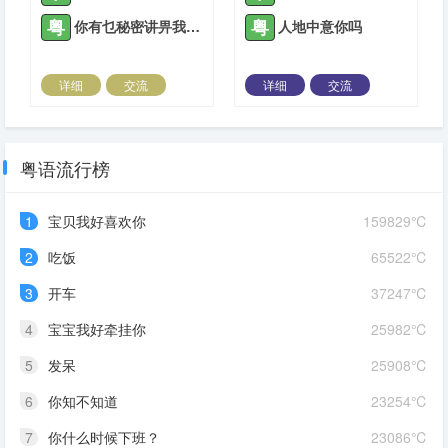
粤
粤
你有乜秘密讲畀我知？
人地中意你吗
详细
交流
详细
交流
2021-08-01 |
1882 ℃
2021-08-10 |
1882 ℃
粤语流行榜
1
宝贝我好喜欢你
159829℃
2
吃饭
65522℃
3
开车
37247℃
4
宝宝我好牵挂你
25982℃
5
发呆
25908℃
6
你知不知道
23254℃
7
你什么时候下班？
23086℃