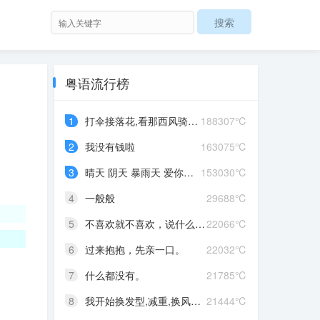
粤语流行榜
1
打伞接落花,看那西风骑瘦马
188307℃
2
我没有钱啦
163075℃
3
晴天 阴天 暴雨天 爱你爱到发晒颠
153030℃
4
一般般
29688℃
5
不喜欢就不喜欢，说什么对不起
22066℃
6
过来抱抱，先亲一口。
22032℃
7
什么都没有。
21785℃
8
我开始换发型,减重,换风格,开始往前走,不好意思啊这一次,我一定要赢
21444℃