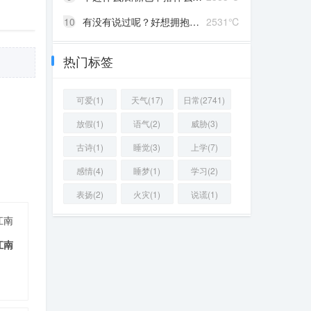
10
有没有说过呢？好想拥抱你啊！
2531℃
热门标签
可爱(1)
天气(17)
日常(2741)
放假(1)
语气(2)
威胁(3)
古诗(1)
睡觉(3)
上学(7)
感情(4)
睡梦(1)
学习(2)
表扬(2)
火灾(1)
说谎(1)
江南
江南
32 ℃