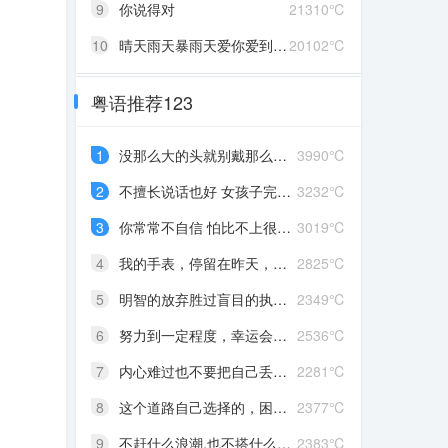
9
你说得对
21310℃
10
晴天雨天暴雨天爱你爱到发了颠
20102℃
粤语推荐123
1
没那么大的头就别戴那么大的帽
3990℃
2
不擅长说话也好 女孩子完全沉浸在自己喜欢的事情里 最可爱了 剩下的我会圆场
3232℃
3
你常常不自信 怕比不上很多人 但我觉得你就是最好的 怎么都好 我想告诉你 我对你的爱是兜底 是连你自己都不喜欢自己的时候 还有我来爱你
3019℃
4
我的手表，停留在昨天，从此你赶路，我赶时间
2825℃
5
明智的放弃胜过盲目的执着，去吹吹风吧，能清醒的话感冒也没关系。
2349℃
6
努力到一定程度，幸运会不期而至
2536℃
7
内心难过也不要把自己丢在黑暗中，无限放大自己的情绪。按时睡觉，好好吃饭，洗个热乎的澡，喝甜甜的奶茶。看看长河落日，花朵树木，驱逐丧气再努力奔跑，生活到处是发光的星星。
2281℃
8
这个道路自己选择的，困难多大都不要哭啦
2377℃
9
不赶什么浪潮,也不搭什么船,我自己有海
2383℃