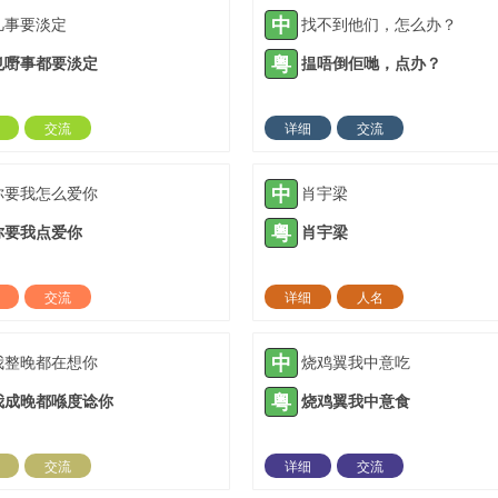
中
凡事要淡定
找不到他们，怎么办？
粤
乜嘢事都要淡定
揾唔倒佢哋，点办？
交流
详细
交流
2021-05-19 |
1933 ℃
2021-06-06 |
19
中
你要我怎么爱你
肖宇梁
粤
你要我点爱你
肖宇梁
交流
详细
人名
2021-07-06 |
1933 ℃
2021-07-17 |
19
中
我整晚都在想你
烧鸡翼我中意吃
粤
我成晚都喺度谂你
烧鸡翼我中意食
交流
详细
交流
2021-10-20 |
1933 ℃
2021-11-29 |
19