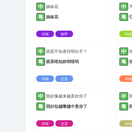
中
中
姊妹花
粤
粤
姊妹花
详细
称呼
详细
2021-05-12 |
1933 ℃
中
中
就是不知道你明白不？
粤
粤
就系唔知妳明唔明
详细
交流
详细
2021-06-14 |
1933 ℃
中
中
我好像越来越喜欢你了
粤
粤
我好似越嚟越中意你了
详细
交流
详细
2021-08-23 |
1933 ℃