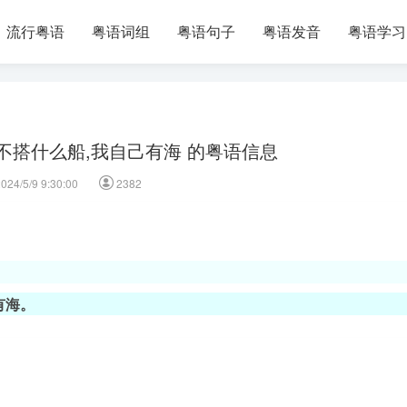
流行粤语
粤语词组
粤语句子
粤语发音
粤语学习
不搭什么船,我自己有海 的粤语信息
024/5/9 9:30:00
2382
有海。