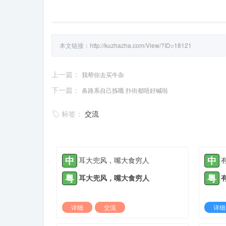
本文链接：
http://kuzhazha.com/View/?ID=18121
上一篇：
我帮你去买牛杂
下一篇：
条路系自己拣嘅 扑街都唔好喊啦
标签：
交流
中
中
耳大兜风，嘴大食穷人
粤
粤
耳大兜风，嘴大食穷人
详细
交流
详细
2022-03-09 |
1932 ℃