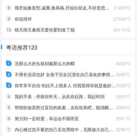
8
我开始换发型,减重,换风格,开始往前走,不好意思啊这一次,我一定要赢
21455℃
9
你说得对
21324℃
10
晴天雨天暴雨天爱你爱到发了颠
20110℃
粤语推荐123
1
没那么大的头就别戴那么大的帽
4002℃
2
不擅长说话也好 女孩子完全沉浸在自己喜欢的事情里 最可爱了 剩下的我会圆场
3245℃
3
你常常不自信 怕比不上很多人 但我觉得你就是最好的 怎么都好 我想告诉你 我对你的爱是兜底 是连你自己都不喜欢自己的时候 还有我来爱你
3028℃
4
我的手表，停留在昨天，从此你赶路，我赶时间
2833℃
5
明智的放弃胜过盲目的执着，去吹吹风吧，能清醒的话感冒也没关系。
2360℃
6
努力到一定程度，幸运会不期而至
2551℃
7
内心难过也不要把自己丢在黑暗中，无限放大自己的情绪。按时睡觉，好好吃饭，洗个热乎的澡，喝甜甜的奶茶。看看长河落日，花朵树木，驱逐丧气再努力奔跑，生活到处是发光的星星。
2296℃