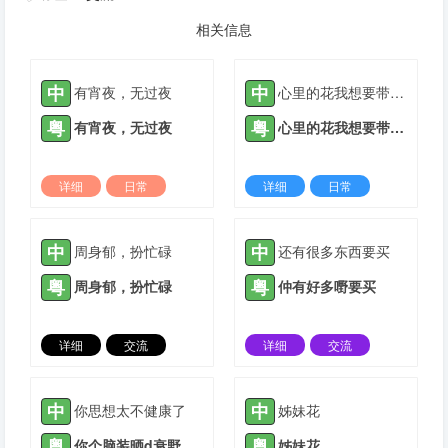
相关信息
中
中
有宵夜，无过夜
心里的花我想要带你回家
粤
粤
有宵夜，无过夜
心里的花我想要带你回家
详细
日常
详细
日常
2022-03-09 |
1935 ℃
2022-03-10 |
1935 ℃
中
中
周身郁，扮忙碌
还有很多东西要买
粤
粤
周身郁，扮忙碌
仲有好多嘢要买
详细
交流
详细
交流
2022-04-17 |
1935 ℃
2021-04-30 |
1936 ℃
中
中
你思想太不健康了
姊妹花
粤
粤
你个脑装晒d衰野
姊妹花