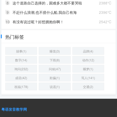
8
这个道路自己选择的，困难多大都不要哭啦
2388℃
9
不赶什么浪潮,也不搭什么船,我自己有海
2396℃
10
有没有说过呢？好想拥抱你啊！
2542℃
热门标签
囍事(1)
睡觉(3)
品牌(4)
数字(14)
下雨(8)
动作(12)
询问(232)
问候(47)
睡梦(1)
成语(42)
欺骗(1)
骂人(141)
祝福(178)
说谎(1)
交通(2)
粤语发音教学网