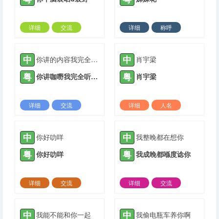
详细
交流
详细
称呼
2021-05-11 |
1936 ℃
2021-05-12 |
1936 ℃
中
中
你讲的内容我完全听不懂
肖宇梁
粤
粤
你讲咖嘢我完全听唔明
肖宇梁
详细
交流
详细
人名
2021-05-16 |
1936 ℃
2021-07-17 |
1936 ℃
中
中
你好叻咩
我整晚都在想你
粤
粤
你好叻咩
我成晚都喺度谂你
详细
交流
详细
交流
2021-08-02 |
1936 ℃
2021-10-20 |
1936 ℃
中
中
我能不能和你一起
我偷电瓶车养你啊