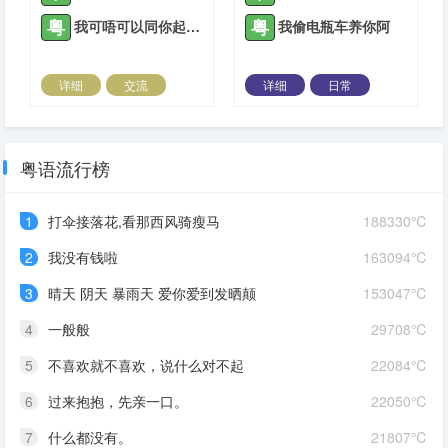
粤
粤
我可唔可以同你起埋一齐
我偷电瓶车养你阿
详细
交流
详细
日常
2021-11-03 |
1936 ℃
2021-12-27 |
1936 ℃
粤语流行榜
1
打伞接落花,看那西风骑瘦马
188330℃
2
我没有钱啦
163094℃
3
晴天 阴天 暴雨天 爱你爱到发晒颠
153047℃
4
一般般
29708℃
5
不喜欢就不喜欢，说什么对不起
22084℃
6
过来抱抱，先亲一口。
22050℃
7
什么都没有。
21807℃