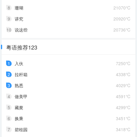
8
珊瑚
21070℃
9
讲究
20920℃
10
说这些
20736℃
粤语推荐123
1
入伙
7250℃
2
拉杆箱
4338℃
3
熟悉
4029℃
4
做美甲
4591℃
5
藏獒
4299℃
6
换乘
3451℃
7
碧桂园
3418℃