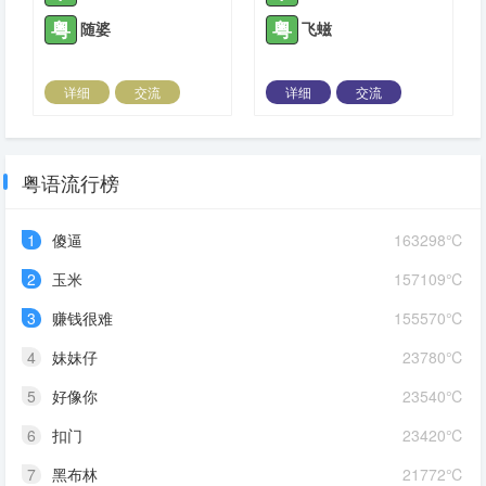
粤
粤
随婆
飞螆
详细
交流
详细
交流
2021-06-09 |
1430 ℃
2021-07-02 |
1430 ℃
粤语流行榜
1
傻逼
163298℃
2
玉米
157109℃
3
赚钱很难
155570℃
4
妹妹仔
23780℃
5
好像你
23540℃
6
扣门
23420℃
7
黑布林
21772℃