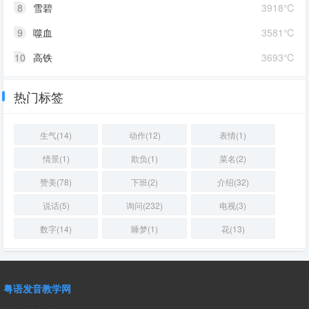
8
雪碧
3918℃
9
噬血
3581℃
10
高铁
3693℃
热门标签
生气(14)
动作(12)
表情(1)
情景(1)
欺负(1)
菜名(2)
赞美(78)
下班(2)
介绍(32)
说话(5)
询问(232)
电视(3)
数字(14)
睡梦(1)
花(13)
粤语发音教学网