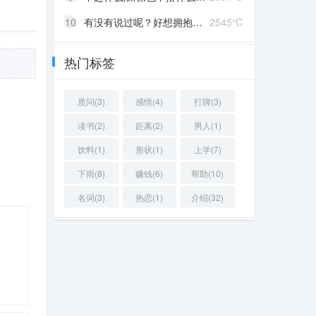
10
有没有说过呢？好想拥抱你啊！
2545℃
热门标签
质问(3)
感情(4)
打牌(3)
读书(2)
距离(2)
男人(1)
饮料(1)
形状(1)
上学(7)
下雨(8)
赚钱(6)
帮助(10)
名词(3)
热恋(1)
介绍(32)
35 ℃