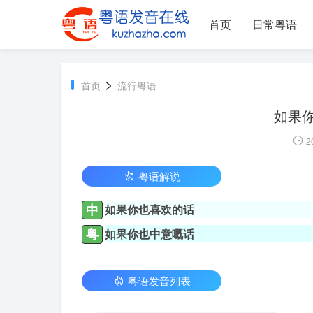
首页
日常粤语
>
首页
流行粤语
如果
2
粤语解说
中
如果你也喜欢的话
粤
如果你也中意嘅话
粤语发音列表