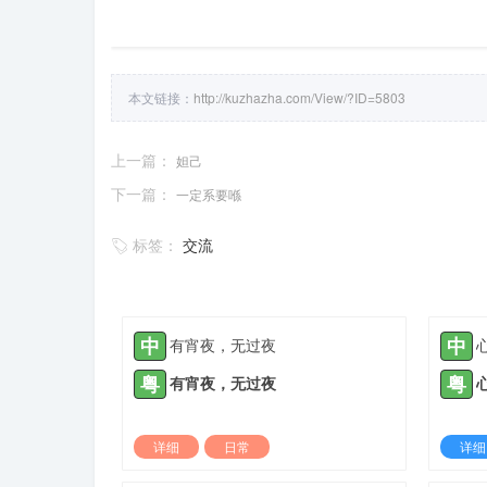
本文链接：
http://kuzhazha.com/View/?ID=5803
上一篇：
妲己
下一篇：
一定系要喺
标签：
交流
中
中
有宵夜，无过夜
粤
粤
有宵夜，无过夜
详细
日常
详细
2022-03-09 |
1935 ℃