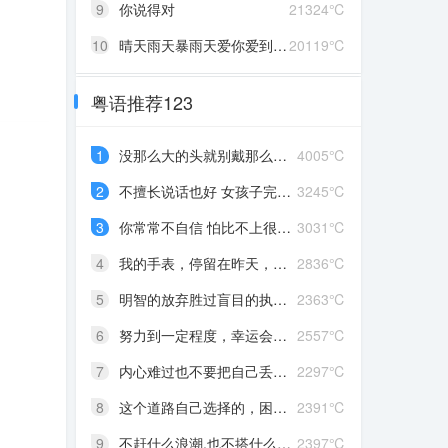
9
你说得对
21324℃
10
晴天雨天暴雨天爱你爱到发了颠
20119℃
粤语推荐123
1
没那么大的头就别戴那么大的帽
4005℃
2
不擅长说话也好 女孩子完全沉浸在自己喜欢的事情里 最可爱了 剩下的我会圆场
3245℃
3
你常常不自信 怕比不上很多人 但我觉得你就是最好的 怎么都好 我想告诉你 我对你的爱是兜底 是连你自己都不喜欢自己的时候 还有我来爱你
3031℃
4
我的手表，停留在昨天，从此你赶路，我赶时间
2836℃
5
明智的放弃胜过盲目的执着，去吹吹风吧，能清醒的话感冒也没关系。
2363℃
6
努力到一定程度，幸运会不期而至
2557℃
7
内心难过也不要把自己丢在黑暗中，无限放大自己的情绪。按时睡觉，好好吃饭，洗个热乎的澡，喝甜甜的奶茶。看看长河落日，花朵树木，驱逐丧气再努力奔跑，生活到处是发光的星星。
2297℃
8
这个道路自己选择的，困难多大都不要哭啦
2391℃
9
不赶什么浪潮,也不搭什么船,我自己有海
2397℃