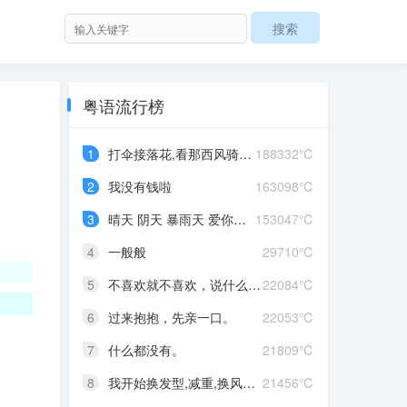
粤语流行榜
1
打伞接落花,看那西风骑瘦马
188332℃
2
我没有钱啦
163098℃
3
晴天 阴天 暴雨天 爱你爱到发晒颠
153047℃
4
一般般
29710℃
5
不喜欢就不喜欢，说什么对不起
22084℃
6
过来抱抱，先亲一口。
22053℃
7
什么都没有。
21809℃
8
我开始换发型,减重,换风格,开始往前走,不好意思啊这一次,我一定要赢
21456℃