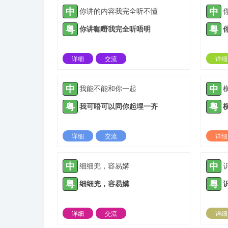
中
中
你讲的内容我完全听不懂
粤
粤
你讲咖嘢我完全听唔明
详细
交流
详细
2021-05-16 |
1936 ℃
中
中
我能不能和你一起
粤
粤
我可唔可以同你起埋一齐
详细
交流
详细
2021-11-03 |
1936 ℃
中
中
细细兜，容易媾
粤
粤
细细兜，容易媾
详细
交流
详细
2022-04-17 |
1936 ℃