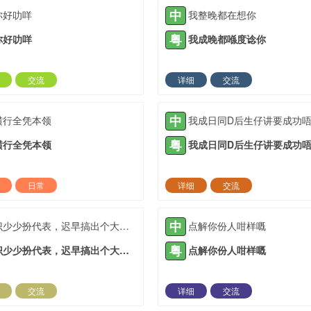
中
你好叻咩
我整晚都在想你
粤
你好叻咩
我成晚都喺度谂你
交流
详细
交流
2021-08-02 |
1936 ℃
2021-10-20 |
19
中
横行全凭本领
粤
横行全凭本领
日常
详细
交流
2022-03-06 |
1936 ℃
2022-03-23 |
19
中
识少少扮代表，迟早搞出个大头佛
点解你份人咁样嘅
粤
识少少扮代表，迟早搞出个大头佛
点解你份人咁样嘅
交流
详细
交流
2022-05-17 |
1936 ℃
2022-05-23 |
19