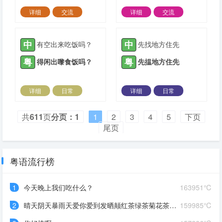
详细
交流
详细
交流
2024-11-21 |
7129 ℃
2024-11-21 |
6316 ℃
中
中
有空出来吃饭吗？
先找地方住先
粤
粤
得闲出嚟食饭吗？
先揾地方住先
详细
日常
详细
日常
2024-09-22 |
8257 ℃
2024-09-22 |
4582 ℃
共
611
页
分页：1
1
2
3
4
5
下页
尾页
粤语流行榜
1
今天晚上我们吃什么？
163951℃
2
晴天阴天暴雨天爱你爱到发晒颠红茶绿茶菊花茶爱你爱到蒙查查
159985℃