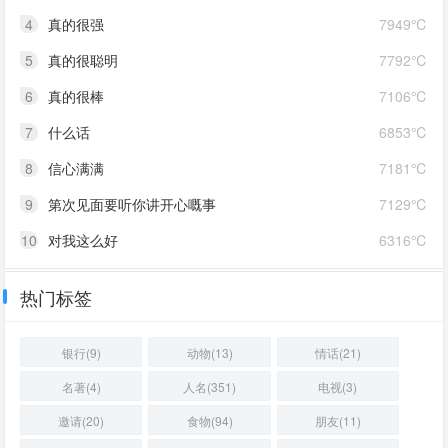
4
真的很强
7949℃
5
真的很聪明
7792℃
6
真的很棒
7106℃
7
什么话
6853℃
8
信心满满
7181℃
9
第次见面要听你讲开心嘅事
7129℃
10
对我这么好
6316℃
热门标签
银行(9)
动物(13)
情话(21)
名著(4)
人名(351)
电视(3)
邀请(20)
食物(94)
朋友(11)