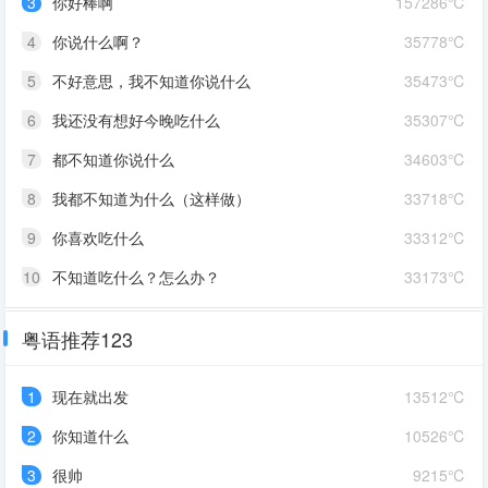
3
你好棒啊
157286℃
4
你说什么啊？
35778℃
5
不好意思，我不知道你说什么
35473℃
6
我还没有想好今晚吃什么
35307℃
7
都不知道你说什么
34603℃
8
我都不知道为什么（这样做）
33718℃
9
你喜欢吃什么
33312℃
10
不知道吃什么？怎么办？
33173℃
粤语推荐123
1
现在就出发
13512℃
2
你知道什么
10526℃
3
很帅
9215℃