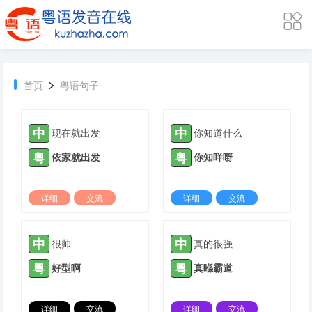
>
首页
粤语句子
中
中
现在就出发
你知道什么
粤
粤
依家就出发
你知咩嘢
详细
交流
详细
交流
2024-11-21 |
13512 ℃
2024-11-21 |
10526 ℃
中
中
很帅
真的很强
粤
粤
好型啊
真喺霸道
详细
交流
详细
交流