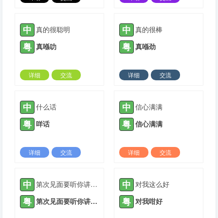
2024-11-21 |
9215 ℃
2024-11-21 |
7949 ℃
中
中
真的很聪明
真的很棒
粤
粤
真喺叻
真喺劲
详细
交流
详细
交流
2024-11-21 |
7792 ℃
2024-11-21 |
7106 ℃
中
中
什么话
信心满满
粤
粤
咩话
信心满满
详细
交流
详细
交流
2024-11-21 |
6853 ℃
2024-11-21 |
7181 ℃
中
中
第次见面要听你讲开心嘅事
对我这么好
粤
粤
第次见面要听你讲开心嘅事
对我咁好