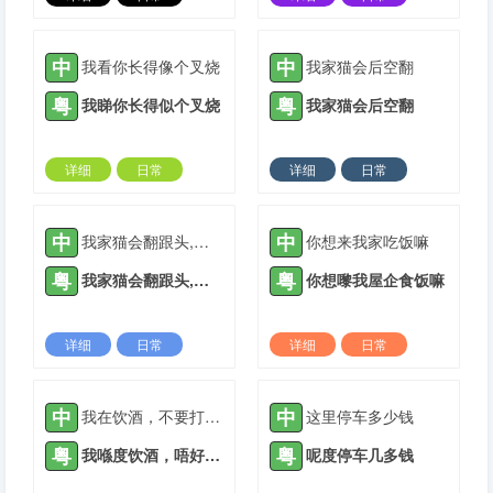
2024-08-03 |
3035 ℃
2024-08-03 |
3160 ℃
中
中
我看你长得像个叉烧
我家猫会后空翻
粤
粤
我睇你长得似个叉烧
我家猫会后空翻
详细
日常
详细
日常
2024-08-03 |
3686 ℃
2024-08-03 |
2981 ℃
中
中
我家猫会翻跟头,不信来看看
你想来我家吃饭嘛
粤
粤
我家猫会翻跟头,唔信嚟睇睇
你想嚟我屋企食饭嘛
详细
日常
详细
日常
2024-08-03 |
2507 ℃
2024-08-03 |
2514 ℃
中
中
我在饮酒，不要打扰我，衰仔
这里停车多少钱
粤
粤
我喺度饮酒，唔好打扰我，衰仔
呢度停车几多钱