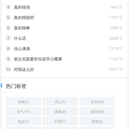
4
真的很强
7942℃
5
真的很聪明
7787℃
6
真的很棒
7098℃
7
什么话
6846℃
8
信心满满
7175℃
9
第次见面要听你讲开心嘅事
7124℃
10
对我这么好
6307℃
热门标签
后悔(1)
开心(1)
生日(25)
天气(17)
真相(3)
成语(42)
地点(1)
打架(7)
搞笑(2)