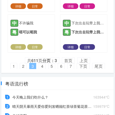
详细
日常
详细
日常
2024-08-03 |
2725 ℃
2024-08-03 |
2138 ℃
中
中
不许骗我
下次出去玩带上我好不好
粤
粤
唔可以呃我
下次出去玩带上我好唔好
详细
日常
详细
日常
2024-08-03 |
3005 ℃
2024-08-03 |
2099 ℃
共
611
页
分页：3
首页
上页
1
2
3
4
5
6
7
下页
尾页
粤语流行榜
1
今天晚上我们吃什么？
163944℃
2
晴天阴天暴雨天爱你爱到发晒颠红茶绿茶菊花茶爱你爱到蒙查查
159979℃