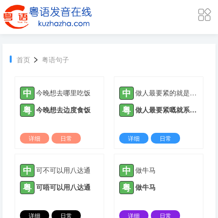
>
首页
粤语句子
中
中
今晚想去哪里吃饭
做人最要紧的就是开心
粤
粤
今晚想去边度食饭
做人最要紧嘅就系开心
详细
日常
详细
日常
2024-09-19 |
2497 ℃
2024-08-03 |
5362 ℃
中
中
可不可以用八达通
做牛马
粤
粤
可唔可以用八达通
做牛马
详细
日常
详细
日常