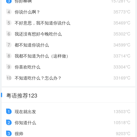
3
你好棒啊
157281℃
4
你说什么啊？
35773℃
5
不好意思，我不知道你说什么
35469℃
6
我还没有想好今晚吃什么
35302℃
7
都不知道你说什么
34599℃
8
我都不知道为什么（这样做）
33714℃
9
你喜欢吃什么
33304℃
10
不知道吃什么？怎么办？
33169℃
粤语推荐123
1
现在就出发
13503℃
2
你知道什么
10518℃
3
很帅
9203℃