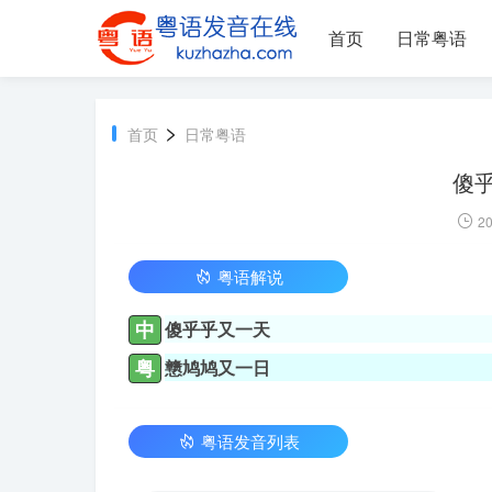
首页
日常粤语
>
首页
日常粤语
傻
20
粤语解说
中
傻乎乎又一天
粤
戆鸠鸠又一日
粤语发音列表