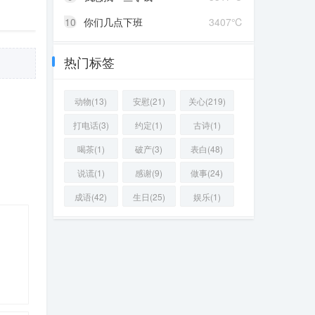
10
你们几点下班
3407℃
热门标签
动物(13)
安慰(21)
关心(219)
打电话(3)
约定(1)
古诗(1)
喝茶(1)
破产(3)
表白(48)
说谎(1)
感谢(9)
做事(24)
成语(42)
生日(25)
娱乐(1)
85 ℃