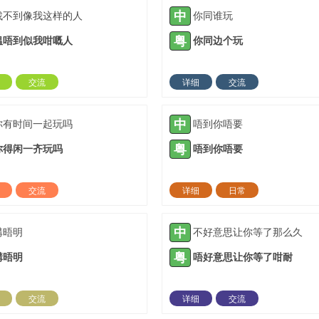
中
找不到像我这样的人
你同谁玩
粤
揾唔到似我咁嘅人
你同边个玩
交流
详细
交流
2021-10-12 |
1885 ℃
2021-10-12 |
18
中
你有时间一起玩吗
唔到你唔要
粤
你得闲一齐玩吗
唔到你唔要
交流
详细
日常
2022-01-26 |
1885 ℃
2022-02-23 |
18
中
講晤明
不好意思让你等了那么久
粤
講晤明
唔好意思让你等了咁耐
交流
详细
交流
2022-03-01 |
1885 ℃
2022-03-06 |
18