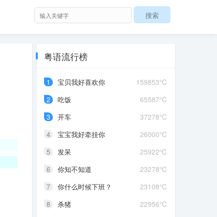
粤语流行榜
1
宝贝我好喜欢你
159853℃
2
吃饭
65587℃
3
开车
37278℃
4
宝宝我好牵挂你
26000℃
5
发呆
25922℃
6
你知不知道
23278℃
7
你什么时候下班？
23108℃
8
杀猪
22956℃