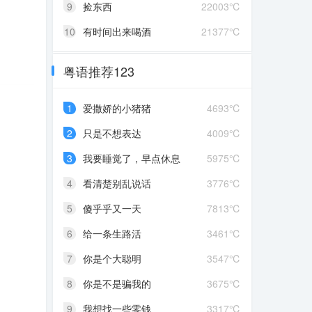
9
捡东西
22003℃
10
有时间出来喝酒
21377℃
粤语推荐123
1
爱撒娇的小猪猪
4693℃
2
只是不想表达
4009℃
3
我要睡觉了，早点休息
5975℃
4
看清楚别乱说话
3776℃
5
傻乎乎又一天
7813℃
6
给一条生路活
3461℃
7
你是个大聪明
3547℃
8
你是不是骗我的
3675℃
9
我想找一些零钱
3317℃