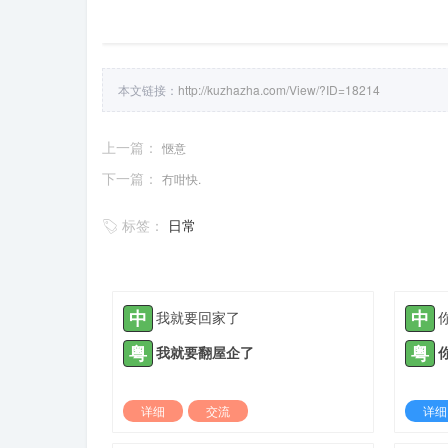
本文链接：
http://kuzhazha.com/View/?ID=18214
上一篇：
愜意
下一篇：
冇咁快.
标签：
日常
中
中
我就要回家了
粤
粤
我就要翻屋企了
详细
交流
详细
2021-05-10 |
1885 ℃