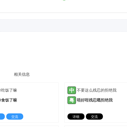
相关信息
中
你吃饭了嘛
不要这么残忍的拒绝我
粤
你食饭了嘛
唔好咁残忍嘅拒绝我
交流
详细
交流
2021-08-31 |
1885 ℃
2021-09-08 |
18