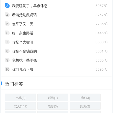
3
我要睡觉了，早点休息
5957℃
4
看清楚别乱说话
3757℃
5
傻乎乎又一天
7785℃
6
给一条生路活
3445℃
7
你是个大聪明
3533℃
8
你是不是骗我的
3661℃
9
我想找一些零钱
3305℃
10
你们几点下班
3395℃
热门标签
电视(3)
后悔(1)
质问(3)
骂人(141)
电影(3)
距离(2)