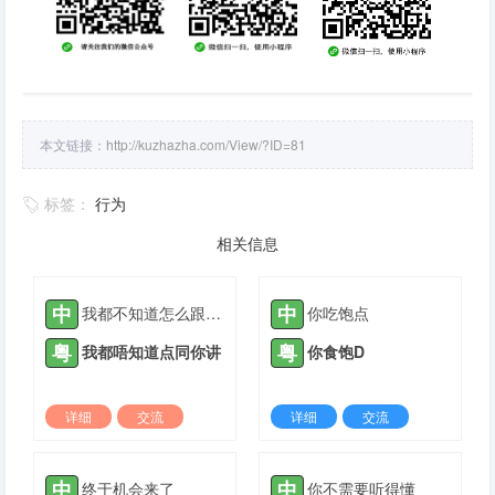
本文链接：
http://kuzhazha.com/View/?ID=81
标签：
行为
相关信息
中
中
我都不知道怎么跟你说
你吃饱点
粤
粤
我都唔知道点同你讲
你食饱D
详细
交流
详细
交流
2022-03-20 |
1880 ℃
2021-08-27 |
1881 ℃
中
中
终于机会来了
你不需要听得懂