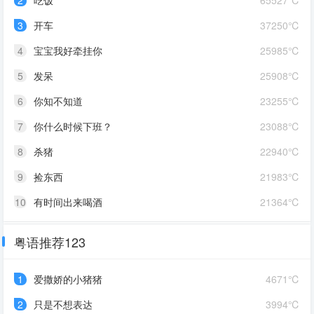
2
吃饭
65527℃
3
开车
37250℃
4
宝宝我好牵挂你
25985℃
5
发呆
25908℃
6
你知不知道
23255℃
7
你什么时候下班？
23088℃
8
杀猪
22940℃
9
捡东西
21983℃
10
有时间出来喝酒
21364℃
粤语推荐123
1
爱撒娇的小猪猪
4671℃
2
只是不想表达
3994℃