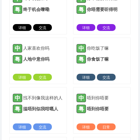
粤
粤
终于机会嚟嘞
你唔需要听得明
详细
交流
详细
交流
2021-06-20 |
1882 ℃
2021-07-26 |
1882 ℃
中
中
人家喜欢你吗
你吃饭了嘛
粤
粤
人地中意你吗
你食饭了嘛
详细
交流
详细
交流
2021-08-10 |
1882 ℃
2021-08-31 |
1882 ℃
中
中
找不到像我这样的人
唔到你唔要
粤
粤
揾唔到似我咁嘅人
唔到你唔要
详细
交流
详细
日常
2021-10-12 |
1882 ℃
2022-02-23 |
1882 ℃