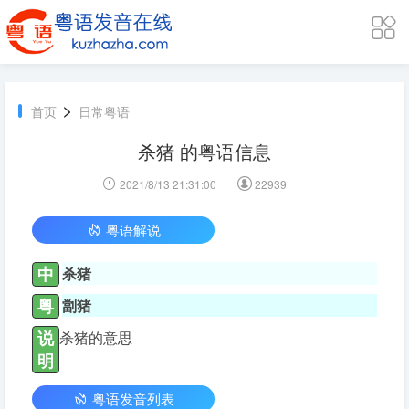
>
首页
日常粤语
杀猪 的粤语信息
2021/8/13 21:31:00
22939
粤语解说
中
杀猪
粤
劏猪
说
杀猪的意思
明
粤语发音列表