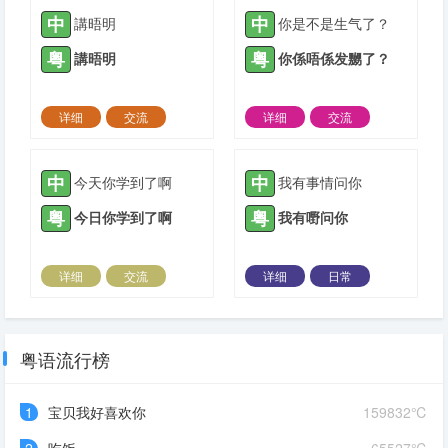
中
中
講晤明
你是不是生气了？
粤
粤
講晤明
你係唔係发嬲了？
详细
交流
详细
交流
2022-03-01 |
1882 ℃
2022-03-20 |
1882 ℃
中
中
今天你学到了啊
我有事情问你
粤
粤
今日你学到了啊
我有嘢问你
详细
交流
详细
日常
2022-03-23 |
1882 ℃
2022-03-23 |
1882 ℃
粤语流行榜
1
宝贝我好喜欢你
159832℃