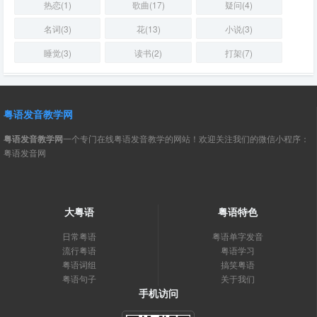
热恋(1)
歌曲(17)
疑问(4)
名词(3)
花(13)
小说(3)
睡觉(3)
读书(2)
打架(7)
粤语发音教学网
粤语发音教学网
一个专门在线粤语发音教学的网站！欢迎关注我们的微信小程序：
粤语发音网
大粤语
粤语特色
日常粤语
粤语单字发音
流行粤语
粤语学习
粤语词组
搞笑粤语
粤语句子
关于我们
手机访问