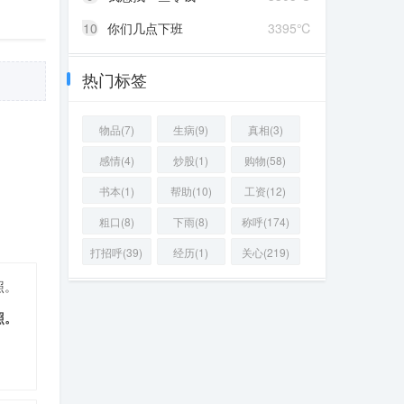
10
你们几点下班
3395℃
热门标签
物品(7)
生病(9)
真相(3)
感情(4)
炒股(1)
购物(58)
书本(1)
帮助(10)
工资(12)
粗口(8)
下雨(8)
称呼(174)
打招呼(39)
经历(1)
关心(219)
照。
照。
82 ℃