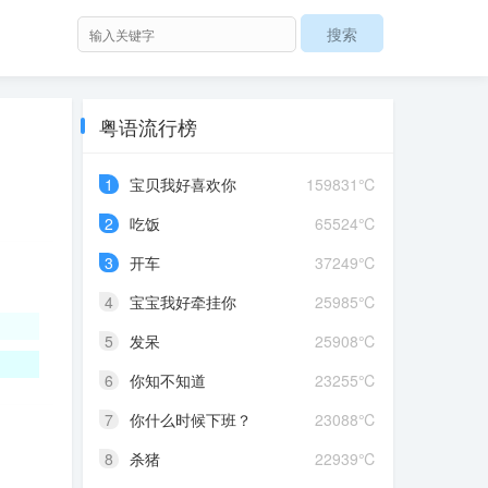
粤语流行榜
1
宝贝我好喜欢你
159831℃
2
吃饭
65524℃
3
开车
37249℃
4
宝宝我好牵挂你
25985℃
5
发呆
25908℃
6
你知不知道
23255℃
7
你什么时候下班？
23088℃
8
杀猪
22939℃