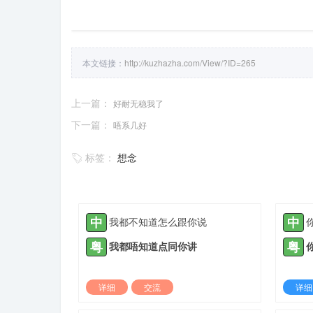
本文链接：
http://kuzhazha.com/View/?ID=265
上一篇：
好耐无稳我了
下一篇：
唔系几好
标签：
想念
中
中
我都不知道怎么跟你说
粤
粤
我都唔知道点同你讲
详细
交流
详细
2022-03-20 |
1880 ℃