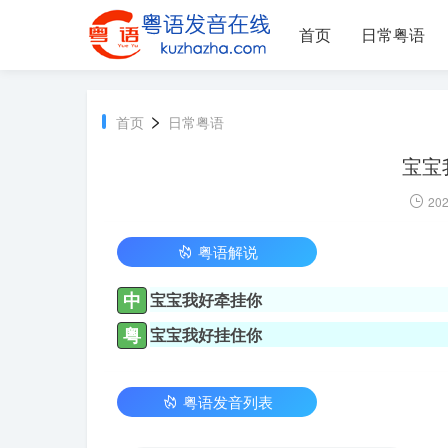
首页
日常粤语
>
首页
日常粤语
宝宝
202
粤语解说
中
宝宝我好牵挂你
粤
宝宝我好挂住你
粤语发音列表