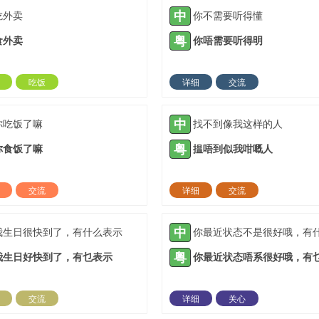
中
吃外卖
你不需要听得懂
粤
食外卖
你唔需要听得明
吃饭
详细
交流
2021-06-26 |
1882 ℃
2021-07-26 |
18
中
你吃饭了嘛
找不到像我这样的人
粤
你食饭了嘛
揾唔到似我咁嘅人
交流
详细
交流
2021-08-31 |
1882 ℃
2021-10-12 |
18
中
我生日很快到了，有什么表示
粤
我生日好快到了，有乜表示
交流
详细
关心
2022-01-07 |
1882 ℃
2022-01-20 |
18