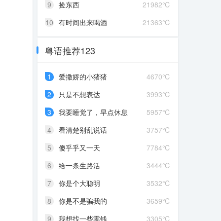
9
捡东西
21982℃
10
有时间出来喝酒
21363℃
粤语推荐123
1
爱撒娇的小猪猪
4670℃
2
只是不想表达
3993℃
3
我要睡觉了，早点休息
5957℃
4
看清楚别乱说话
3757℃
5
傻乎乎又一天
7784℃
6
给一条生路活
3444℃
7
你是个大聪明
3532℃
8
你是不是骗我的
3659℃
9
我想找一些零钱
3305℃