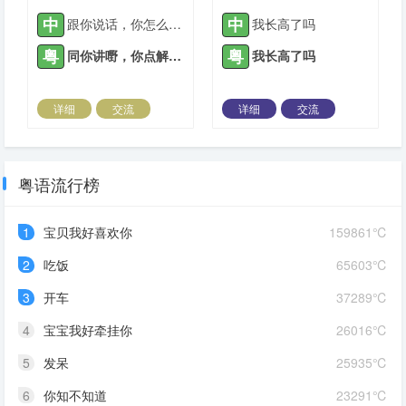
中
中
跟你说话，你怎么不回
我长高了吗
粤
粤
同你讲嘢，你点解唔回
我长高了吗
详细
交流
详细
交流
2021-09-13 |
1888 ℃
2021-09-23 |
1888 ℃
粤语流行榜
1
宝贝我好喜欢你
159861℃
2
吃饭
65603℃
3
开车
37289℃
4
宝宝我好牵挂你
26016℃
5
发呆
25935℃
6
你知不知道
23291℃