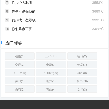
7
你是个大聪明
3558℃
8
你是不是骗我的
3689℃
9
我想找一些零钱
3331℃
10
你们几点下班
3422℃
热门标签
植物(1)
工作(14)
害怕(2)
交通(2)
电影(3)
物品(7)
打电话(3)
打招呼(39)
真相(3)
关门(1)
地方(1)
赞美(78)
自恋(2)
喜欢(4)
名词(3)