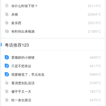
7
你什么时候下班？
23113℃
8
杀猪
22964℃
9
捡东西
22013℃
10
有时间出来喝酒
21385℃
粤语推荐123
1
爱撒娇的小猪猪
4699℃
2
只是不想表达
4017℃
3
我要睡觉了，早点休息
5989℃
4
看清楚别乱说话
3790℃
5
傻乎乎又一天
7827℃
6
给一条生路活
3470℃