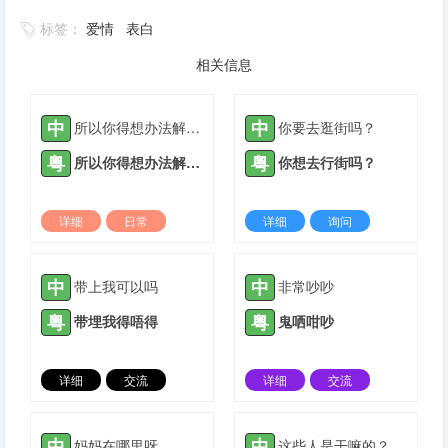
标签：
爱情
表白
相关信息
中
中
所以你得想办法解决这个问题
你要去逛街吗？
粤
粤
所以你得想办法解决呢个问题
你想去行街吗？
详细
日常
详细
询问
2022-03-23 |
1887 ℃
2021-05-12 |
1888 ℃
中
中
带上我可以吗
非常吵吵
粤
粤
带埋我得唔得
鬼哂咁吵
详细
交流
详细
交流
2021-05-13 |
1888 ℃
2021-05-20 |
1888 ℃
中
中
妈妈在哪里呀
这些人是干嘛的？