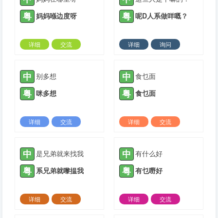
粤
粤
妈妈喺边度呀
呢D人系做咩嘅？
详细
交流
详细
询问
2021-06-03 |
1888 ℃
2021-06-15 |
1888 ℃
中
中
别多想
食乜面
粤
粤
咪多想
食乜面
详细
交流
详细
交流
2021-07-02 |
1888 ℃
2021-08-04 |
1888 ℃
中
中
是兄弟就来找我
有什么好
粤
粤
系兄弟就嚟揾我
有乜嘢好
详细
交流
详细
交流
2021-08-27 |
1888 ℃
2021-09-08 |
1888 ℃