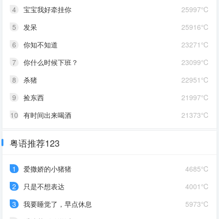
4
宝宝我好牵挂你
25997℃
5
发呆
25916℃
6
你知不知道
23271℃
7
你什么时候下班？
23099℃
8
杀猪
22951℃
9
捡东西
21997℃
10
有时间出来喝酒
21373℃
粤语推荐123
1
爱撒娇的小猪猪
4685℃
2
只是不想表达
4001℃
3
我要睡觉了，早点休息
5973℃