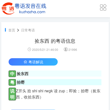
>
首页
日常粤语
捡东西 的粤语信息
2020/5/21 21:46:00
21996
粤语解说
中
捡东西
粤
拾嘢
说
Z开头 拾 shi shi rwgk 读 zup；即捡；拾嘢（捡东
明
西，收拾东西）