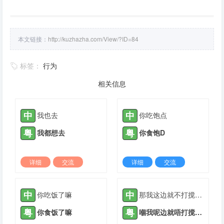
本文链接：
http://kuzhazha.com/View/?ID=84
标签：
行为
相关信息
中
中
我也去
你吃饱点
粤
粤
我都想去
你食饱D
详细
交流
详细
交流
2021-07-10 |
1884 ℃
2021-08-27 |
1884 ℃
中
中
你吃饭了嘛
那我这边就不打搅你了
粤
粤
你食饭了嘛
嗰我呢边就唔打搅你了