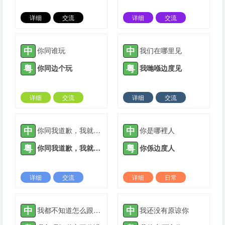
详细
交流
详细
交流
2021-08-31 |
1884 ℃
2021-09-27 |
1884 ℃
中
中
你同谁玩
我们在哪里见
粤
粤
你同边个玩
我哋喺边度见
详细
交流
详细
交流
2021-10-12 |
1884 ℃
2021-12-05 |
1884 ℃
中
中
你同我道歉，我就原谅你
你是哪裡人
粤
粤
你同我道歉，我就原谅你
你係边度人
详细
交流
详细
日常
2022-01-07 |
1884 ℃
2022-03-06 |
1884 ℃
中
中
我都不知道怎么跟你说
我还没有原谅你