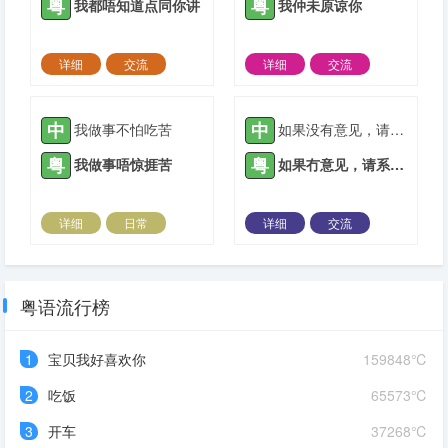
粤
粤
我都唔知道点同你讲
我仲未原谅你
详细
交流
详细
交流
2022-03-20 |
1884 ℃
2022-03-28 |
1884 ℃
中
中
我做事不怕吃苦
如果没有意见，请在这里签字。
粤
粤
我做事唔惊捱苦
如果冇意见，请系呢度签字。
详细
日常
详细
交流
2022-04-06 |
1884 ℃
2021-05-06 |
1885 ℃
粤语流行榜
1
宝贝我好喜欢你
159848℃
2
吃饭
65573℃
3
开车
37268℃