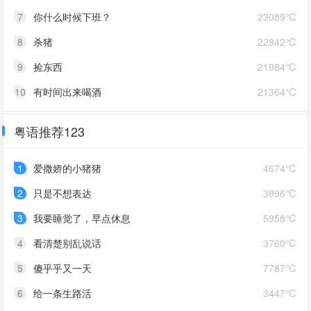
7
你什么时候下班？
23089℃
8
杀猪
22942℃
9
捡东西
21984℃
10
有时间出来喝酒
21364℃
粤语推荐123
1
爱撒娇的小猪猪
4674℃
2
只是不想表达
3996℃
3
我要睡觉了，早点休息
5958℃
4
看清楚别乱说话
3760℃
5
傻乎乎又一天
7787℃
6
给一条生路活
3447℃