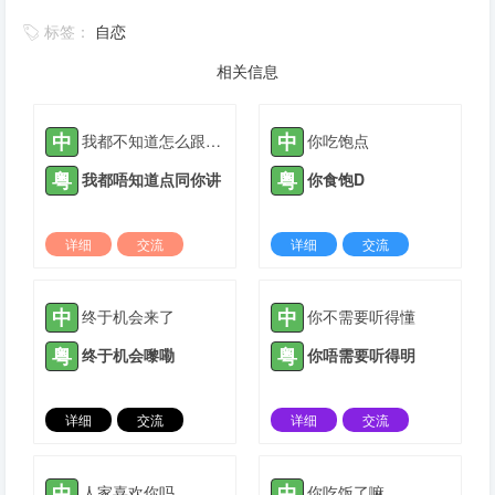
标签：
自恋
相关信息
中
中
我都不知道怎么跟你说
你吃饱点
粤
粤
我都唔知道点同你讲
你食饱D
详细
交流
详细
交流
2022-03-20 |
1880 ℃
2021-08-27 |
1881 ℃
中
中
终于机会来了
你不需要听得懂
粤
粤
终于机会嚟嘞
你唔需要听得明
详细
交流
详细
交流
2021-06-20 |
1882 ℃
2021-07-26 |
1882 ℃
中
中
人家喜欢你吗
你吃饭了嘛