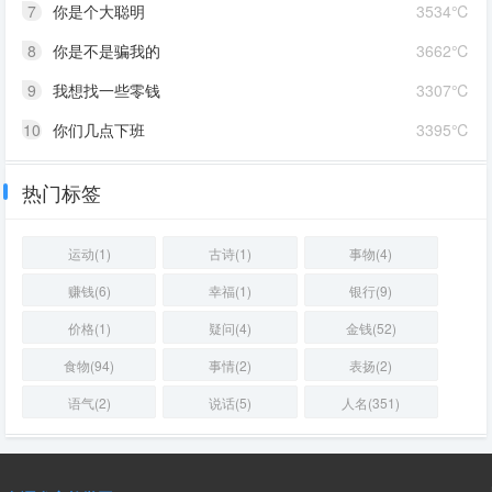
7
你是个大聪明
3534℃
8
你是不是骗我的
3662℃
9
我想找一些零钱
3307℃
10
你们几点下班
3395℃
热门标签
运动(1)
古诗(1)
事物(4)
赚钱(6)
幸福(1)
银行(9)
价格(1)
疑问(4)
金钱(52)
食物(94)
事情(2)
表扬(2)
语气(2)
说话(5)
人名(351)