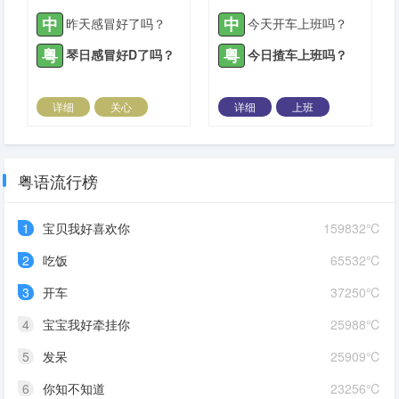
中
中
昨天感冒好了吗？
今天开车上班吗？
粤
粤
琴日感冒好D了吗？
今日揸车上班吗？
详细
关心
详细
上班
2021-05-14 |
1883 ℃
2021-05-22 |
1883 ℃
粤语流行榜
1
宝贝我好喜欢你
159832℃
2
吃饭
65532℃
3
开车
37250℃
4
宝宝我好牵挂你
25988℃
5
发呆
25909℃
6
你知不知道
23256℃