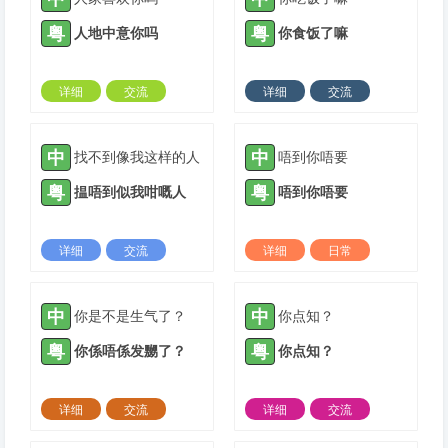
粤
粤
人地中意你吗
你食饭了嘛
详细
交流
详细
交流
2021-08-10 |
1882 ℃
2021-08-31 |
1882 ℃
中
中
找不到像我这样的人
唔到你唔要
粤
粤
揾唔到似我咁嘅人
唔到你唔要
详细
交流
详细
日常
2021-10-12 |
1882 ℃
2022-02-23 |
1882 ℃
中
中
你是不是生气了？
你点知？
粤
粤
你係唔係发嬲了？
你点知？
详细
交流
详细
交流
2022-03-20 |
1882 ℃
2022-04-26 |
1882 ℃