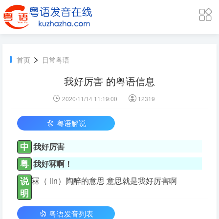
>
首页
日常粤语
我好厉害 的粤语信息
2020/11/14 11:19:00
12319
粤语解说
中
我好厉害
粤
我好冧啊！
说
冧（ lin）陶醉的意思 意思就是我好厉害啊
明
粤语发音列表