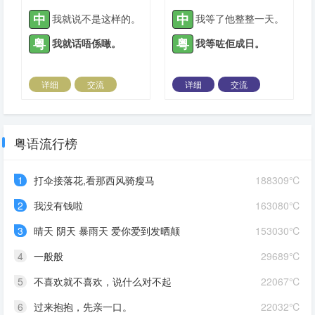
中
中
我就说不是这样的。
我等了他整整一天。
粤
粤
我就话唔係噉。
我等咗佢成日。
详细
交流
详细
交流
2021-04-28 |
1934 ℃
2021-04-29 |
1934 ℃
粤语流行榜
1
打伞接落花,看那西风骑瘦马
188309℃
2
我没有钱啦
163080℃
3
晴天 阴天 暴雨天 爱你爱到发晒颠
153030℃
4
一般般
29689℃
5
不喜欢就不喜欢，说什么对不起
22067℃
6
过来抱抱，先亲一口。
22032℃