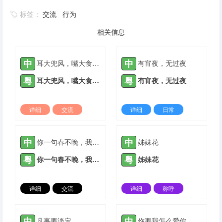
标签：
交流
行为
相关信息
中
中
耳大兜风，嘴大食穷人
有宵夜，无过夜
粤
粤
耳大兜风，嘴大食穷人
有宵夜，无过夜
详细
交流
详细
日常
2022-03-09 |
1932 ℃
2022-03-09 |
1932 ℃
中
中
你一句春不晚，我就到了真江南
姊妹花
粤
粤
你一句春不晚，我就到了真江南
姊妹花
详细
交流
详细
称呼
2022-03-09 |
1932 ℃
2021-05-12 |
1933 ℃
中
中
凡事要淡定
你要我怎么爱你