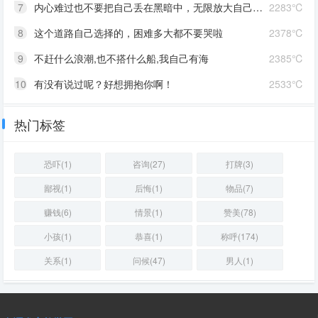
7
内心难过也不要把自己丢在黑暗中，无限放大自己的情绪。按时睡觉，好好吃饭，洗个热乎的澡，喝甜甜的奶茶。看看长河落日，花朵树木，驱逐丧气再努力奔跑，生活到处是发光的星星。
2283℃
8
这个道路自己选择的，困难多大都不要哭啦
2378℃
9
不赶什么浪潮,也不搭什么船,我自己有海
2385℃
10
有没有说过呢？好想拥抱你啊！
2533℃
热门标签
恐吓(1)
咨询(27)
打牌(3)
鄙视(1)
后悔(1)
物品(7)
赚钱(6)
情景(1)
赞美(78)
小孩(1)
恭喜(1)
称呼(174)
关系(1)
问候(47)
男人(1)