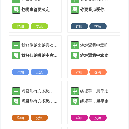
粤
粤
乜嘢事都要淡定
你要我点爱你
详细
交流
详细
交流
2021-05-19 |
1933 ℃
2021-07-06 |
1933 ℃
中
中
我好像越来越喜欢你了
烧鸡翼我中意吃
粤
粤
我好似越嚟越中意你了
烧鸡翼我中意食
详细
交流
详细
交流
2021-08-23 |
1933 ℃
2021-11-29 |
1933 ℃
中
中
问君能有几多愁，好似中信八十楼
绕埋手，晨早走
粤
粤
问君能有几多愁，好似中信八十楼
绕埋手，晨早走
详细
交流
详细
交流
2022-03-09 |
1933 ℃
2022-04-17 |
1933 ℃