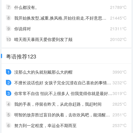
7
什么都没有。
21789℃
8
我开始换发型,减重,换风格,开始往前走,不好意思啊这一次,我一定要赢
21445℃
9
你说得对
21311℃
10
晴天雨天暴雨天爱你爱到发了颠
20102℃
粤语推荐123
1
没那么大的头就别戴那么大的帽
3990℃
2
不擅长说话也好 女孩子完全沉浸在自己喜欢的事情里 最可爱了 剩下的我会圆场
3232℃
3
你常常不自信 怕比不上很多人 但我觉得你就是最好的 怎么都好 我想告诉你 我对你的爱是兜底 是连你自己都不喜欢自己的时候 还有我来爱你
3019℃
4
我的手表，停留在昨天，从此你赶路，我赶时间
2825℃
5
明智的放弃胜过盲目的执着，去吹吹风吧，能清醒的话感冒也没关系。
2351℃
6
努力到一定程度，幸运会不期而至
2537℃