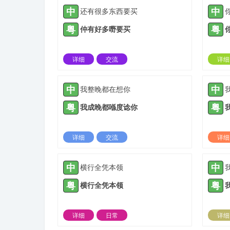
中
中
还有很多东西要买
粤
粤
仲有好多嘢要买
详细
交流
详细
2021-04-30 |
1936 ℃
中
中
我整晚都在想你
粤
粤
我成晚都喺度谂你
详细
交流
详细
2021-10-20 |
1936 ℃
中
中
横行全凭本领
粤
粤
横行全凭本领
详细
日常
详细
2022-03-06 |
1936 ℃