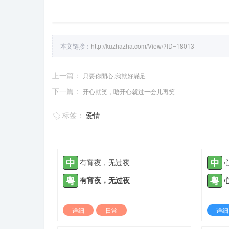
本文链接：
http://kuzhazha.com/View/?ID=18013
上一篇：
只要你開心,我就好滿足
下一篇：
开心就笑，唔开心就过一会儿再笑
标签：
爱情
中
中
有宵夜，无过夜
粤
粤
有宵夜，无过夜
详细
日常
详细
2022-03-09 |
1935 ℃