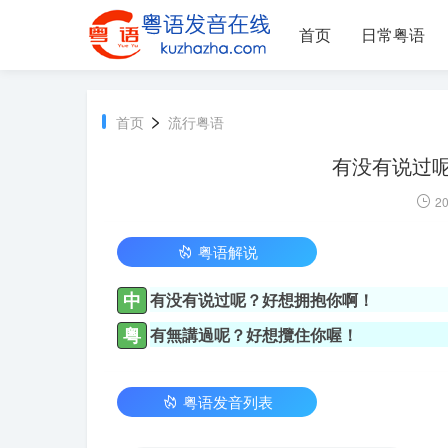
首页
日常粤语
>
首页
流行粤语
有没有说过呢
20
粤语解说
中
有没有说过呢？好想拥抱你啊！
粤
有無講過呢？好想攬住你喔！
粤语发音列表