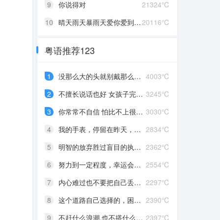
9
你说得对
21324℃
10
晴天雨天暴雨天爱你爱到发了颠
20116℃
粤语推荐123
1
没那么大的头就别戴那么大的帽
4003℃
2
不擅长说话也好 女孩子完全沉浸在自己喜欢的事情里 最可爱了 剩下的我会圆场
3245℃
3
你常常不自信 怕比不上很多人 但我觉得你就是最好的 怎么都好 我想告诉你 我对你的爱是兜底 是连你自己都不喜欢自己的时候 还有我来爱你
3030℃
4
我的手表，停留在昨天，从此你赶路，我赶时间
2834℃
5
明智的放弃胜过盲目的执着，去吹吹风吧，能清醒的话感冒也没关系。
2362℃
6
努力到一定程度，幸运会不期而至
2554℃
7
内心难过也不要把自己丢在黑暗中，无限放大自己的情绪。按时睡觉，好好吃饭，洗个热乎的澡，喝甜甜的奶茶。看看长河落日，花朵树木，驱逐丧气再努力奔跑，生活到处是发光的星星。
2297℃
8
这个道路自己选择的，困难多大都不要哭啦
2390℃
9
不赶什么浪潮,也不搭什么船,我自己有海
2397℃