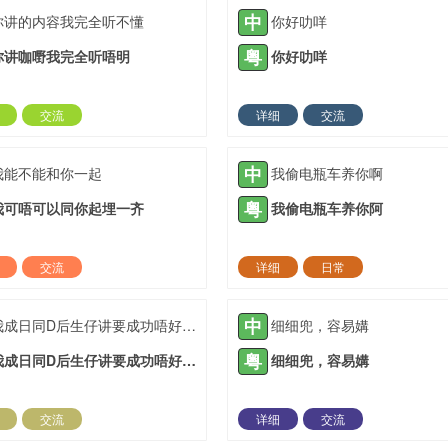
中
你讲的内容我完全听不懂
你好叻咩
粤
你讲咖嘢我完全听唔明
你好叻咩
交流
详细
交流
2021-05-16 |
1936 ℃
2021-08-02 |
19
中
我能不能和你一起
我偷电瓶车养你啊
粤
我可唔可以同你起埋一齐
我偷电瓶车养你阿
交流
详细
日常
2021-11-03 |
1936 ℃
2021-12-27 |
19
中
我成日同D后生仔讲要成功唔好霖住一步登天
细细兜，容易媾
粤
我成日同D后生仔讲要成功唔好霖住一步登天
细细兜，容易媾
交流
详细
交流
2022-03-23 |
1936 ℃
2022-04-17 |
19