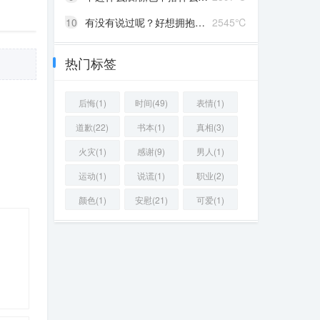
10
有没有说过呢？好想拥抱你啊！
2545℃
热门标签
后悔(1)
时间(49)
表情(1)
道歉(22)
书本(1)
真相(3)
火灾(1)
感谢(9)
男人(1)
运动(1)
说谎(1)
职业(2)
颜色(1)
安慰(21)
可爱(1)
35 ℃