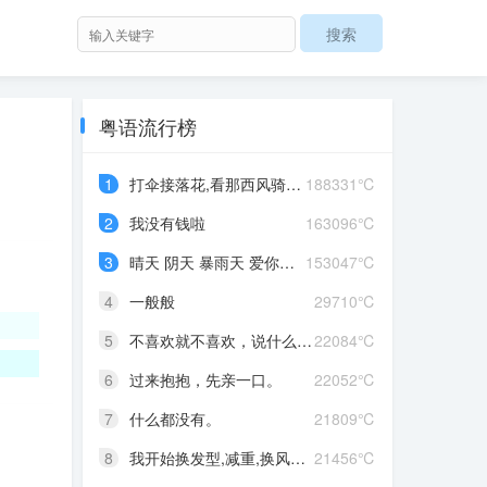
粤语流行榜
1
打伞接落花,看那西风骑瘦马
188331℃
2
我没有钱啦
163096℃
3
晴天 阴天 暴雨天 爱你爱到发晒颠
153047℃
4
一般般
29710℃
5
不喜欢就不喜欢，说什么对不起
22084℃
6
过来抱抱，先亲一口。
22052℃
7
什么都没有。
21809℃
8
我开始换发型,减重,换风格,开始往前走,不好意思啊这一次,我一定要赢
21456℃