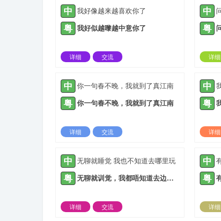
中
中
我好像越来越喜欢你了
粤
粤
我好似越嚟越中意你了
详细
交流
详细
2021-08-23 |
1933 ℃
中
中
你一句春不晚，我就到了真江南
粤
粤
你一句春不晚，我就到了真江南
详细
交流
详细
2022-03-09 |
1933 ℃
中
中
无聊就睡觉 我也不知道去哪里玩
粤
粤
无聊就训觉，我都唔知道去边度玩。
详细
交流
详细
2021-05-12 |
1934 ℃