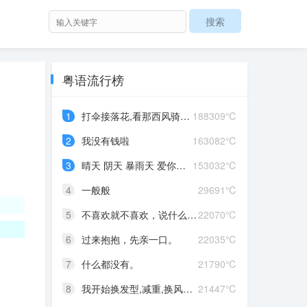
粤语流行榜
1
打伞接落花,看那西风骑瘦马
188309℃
2
我没有钱啦
163082℃
3
晴天 阴天 暴雨天 爱你爱到发晒颠
153032℃
4
一般般
29691℃
5
不喜欢就不喜欢，说什么对不起
22070℃
6
过来抱抱，先亲一口。
22035℃
7
什么都没有。
21790℃
8
我开始换发型,减重,换风格,开始往前走,不好意思啊这一次,我一定要赢
21447℃