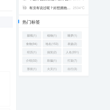
10
有没有说过呢？好想拥抱你啊！
2534℃
热门标签
鄙视(1)
植物(1)
睡梦(1)
食物(94)
地名(153)
表扬(2)
经历(1)
搞笑(2)
人名(351)
介绍(32)
欺骗(1)
打架(7)
形状(1)
火灾(1)
出行(3)
33 ℃