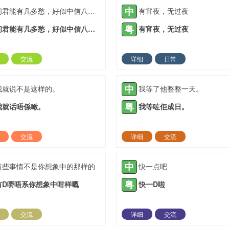
中
问君能有几多愁，好似中信八十楼
有宵夜，无过夜
粤
问君能有几多愁，好似中信八十楼
有宵夜，无过夜
交流
详细
日常
2022-03-09 |
1933 ℃
2022-03-09 |
19
中
我就说不是这样的。
我等了他整整一天。
粤
我就话唔係噉。
我等咗佢成日。
交流
详细
交流
2021-04-28 |
1934 ℃
2021-04-29 |
19
中
有些事情不是你想象中的那样的
快一点吧
粤
有D嘢唔系你想象中咁样嘅
快一D啦
交流
详细
交流
2021-05-12 |
1934 ℃
2021-05-13 |
19