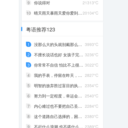
9
你说得对
21313℃
10
晴天雨天暴雨天爱你爱到发了颠
20104℃
粤语推荐123
1
没那么大的头就别戴那么大的帽
3993℃
2
不擅长说话也好 女孩子完全沉浸在自己喜欢的事情里 最可爱了 剩下的我会圆场
3236℃
3
你常常不自信 怕比不上很多人 但我觉得你就是最好的 怎么都好 我想告诉你 我对你的爱是兜底 是连你自己都不喜欢自己的时候 还有我来爱你
3022℃
4
我的手表，停留在昨天，从此你赶路，我赶时间
2827℃
5
明智的放弃胜过盲目的执着，去吹吹风吧，能清醒的话感冒也没关系。
2354℃
6
努力到一定程度，幸运会不期而至
2540℃
7
内心难过也不要把自己丢在黑暗中，无限放大自己的情绪。按时睡觉，好好吃饭，洗个热乎的澡，喝甜甜的奶茶。看看长河落日，花朵树木，驱逐丧气再努力奔跑，生活到处是发光的星星。
2284℃
8
这个道路自己选择的，困难多大都不要哭啦
2380℃
9
不赶什么浪潮,也不搭什么船,我自己有海
2389℃