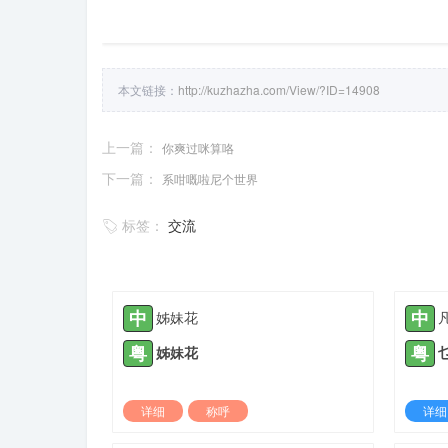
本文链接：
http://kuzhazha.com/View/?ID=14908
上一篇：
你爽过咪算咯
下一篇：
系咁嘅啦尼个世界
标签：
交流
中
中
姊妹花
粤
粤
姊妹花
详细
称呼
详细
2021-05-12 |
1933 ℃