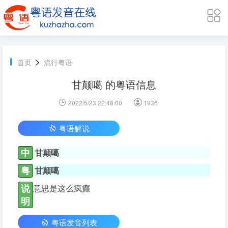
>
首页
流行粤语
甘颠噶 的粤语信息
2022/5/23 22:48:00
1936
粤语解说
中
甘颠噶
粤
甘颠噶
说
意思是这么疯癫
明
粤语发音列表