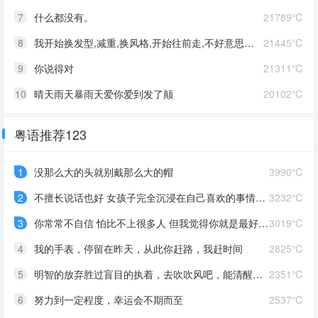
7
什么都没有。
21789℃
8
我开始换发型,减重,换风格,开始往前走,不好意思啊这一次,我一定要赢
21445℃
9
你说得对
21311℃
10
晴天雨天暴雨天爱你爱到发了颠
20102℃
粤语推荐123
1
没那么大的头就别戴那么大的帽
3990℃
2
不擅长说话也好 女孩子完全沉浸在自己喜欢的事情里 最可爱了 剩下的我会圆场
3232℃
3
你常常不自信 怕比不上很多人 但我觉得你就是最好的 怎么都好 我想告诉你 我对你的爱是兜底 是连你自己都不喜欢自己的时候 还有我来爱你
3019℃
4
我的手表，停留在昨天，从此你赶路，我赶时间
2825℃
5
明智的放弃胜过盲目的执着，去吹吹风吧，能清醒的话感冒也没关系。
2351℃
6
努力到一定程度，幸运会不期而至
2537℃