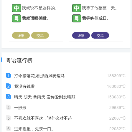
中
中
我就说不是这样的。
我等了他整整一天。
粤
粤
我就话唔係噉。
我等咗佢成日。
详细
交流
详细
交流
2021-04-28 |
1934 ℃
2021-04-29 |
1934 ℃
粤语流行榜
1
打伞接落花,看那西风骑瘦马
188309℃
2
我没有钱啦
163080℃
3
晴天 阴天 暴雨天 爱你爱到发晒颠
153030℃
4
一般般
29689℃
5
不喜欢就不喜欢，说什么对不起
22067℃
6
过来抱抱，先亲一口。
22032℃