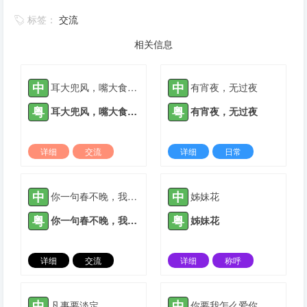
标签：
交流
相关信息
中
中
耳大兜风，嘴大食穷人
有宵夜，无过夜
粤
粤
耳大兜风，嘴大食穷人
有宵夜，无过夜
详细
交流
详细
日常
2022-03-09 |
1932 ℃
2022-03-09 |
1932 ℃
中
中
你一句春不晚，我就到了真江南
姊妹花
粤
粤
你一句春不晚，我就到了真江南
姊妹花
详细
交流
详细
称呼
2022-03-09 |
1932 ℃
2021-05-12 |
1933 ℃
中
中
凡事要淡定
你要我怎么爱你