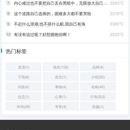
7
内心难过也不要把自己丢在黑暗中，无限放大自己的情绪。按时睡觉，好好吃饭，洗个热乎的澡，喝甜甜的奶茶。看看长河落日，花朵树木，驱逐丧气再努力奔跑，生活到处是发光的星星。
2283℃
8
这个道路自己选择的，困难多大都不要哭啦
2378℃
9
不赶什么浪潮,也不搭什么船,我自己有海
2385℃
10
有没有说过呢？好想拥抱你啊！
2533℃
热门标签
说谎(1)
地名(153)
品牌(4)
下雨(8)
思念(1)
介绍(32)
问路(6)
事物(4)
名称(40)
仪态(1)
心事(1)
打电话(3)
时间(49)
夸奖(4)
欺骗(1)