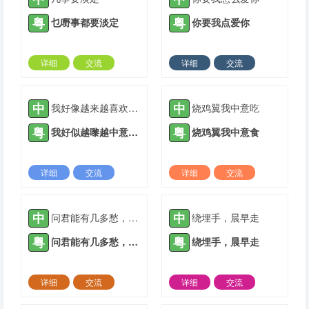
粤
粤
乜嘢事都要淡定
你要我点爱你
详细
交流
详细
交流
2021-05-19 |
1933 ℃
2021-07-06 |
1933 ℃
中
中
我好像越来越喜欢你了
烧鸡翼我中意吃
粤
粤
我好似越嚟越中意你了
烧鸡翼我中意食
详细
交流
详细
交流
2021-08-23 |
1933 ℃
2021-11-29 |
1933 ℃
中
中
问君能有几多愁，好似中信八十楼
绕埋手，晨早走
粤
粤
问君能有几多愁，好似中信八十楼
绕埋手，晨早走
详细
交流
详细
交流
2022-03-09 |
1933 ℃
2022-04-17 |
1933 ℃