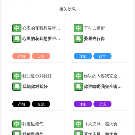
相关信息
中
中
心里的花我想要带你回家
下午去逛街
粤
粤
心里的花我想要带你回家
晏昼去行街
详细
日常
详细
日常
2022-03-10 |
1935 ℃
2021-05-12 |
1938 ℃
中
中
我知道你对我好
你讲的内容我完全听不懂
粤
粤
我知你对我好
你讲咖嘢我完全听唔明
详细
交流
详细
交流
2021-05-14 |
1938 ℃
2021-05-16 |
1938 ℃
中
中
我傻里傻气
耳大兜风，嘴大食穷人
粤
粤
我傻里傻气
耳大兜风，嘴大食穷人