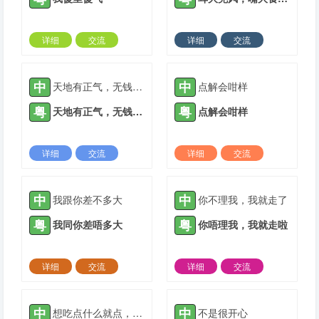
详细
交流
详细
交流
2021-07-22 |
1938 ℃
2022-03-09 |
1938 ℃
中
中
天地有正气，无钱无天理
点解会咁样
粤
粤
天地有正气，无钱无天理
点解会咁样
详细
交流
详细
交流
2022-03-09 |
1938 ℃
2022-05-23 |
1938 ℃
中
中
我跟你差不多大
你不理我，我就走了
粤
粤
我同你差唔多大
你唔理我，我就走啦
详细
交流
详细
交流
2021-05-16 |
1939 ℃
2021-05-25 |
1939 ℃
中
中
想吃点什么就点，不用客气
不是很开心