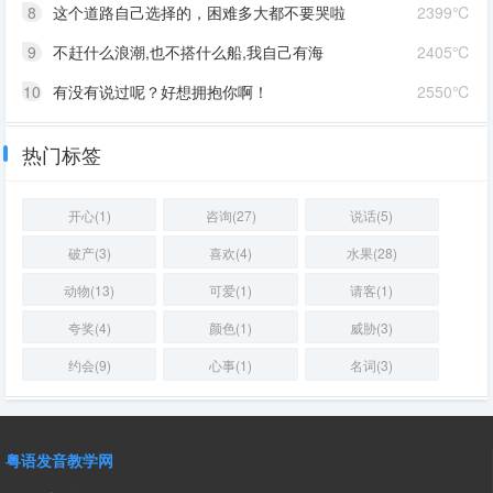
8
这个道路自己选择的，困难多大都不要哭啦
2399℃
9
不赶什么浪潮,也不搭什么船,我自己有海
2405℃
10
有没有说过呢？好想拥抱你啊！
2550℃
热门标签
开心(1)
咨询(27)
说话(5)
破产(3)
喜欢(4)
水果(28)
动物(13)
可爱(1)
请客(1)
夸奖(4)
颜色(1)
威胁(3)
约会(9)
心事(1)
名词(3)
粤语发音教学网