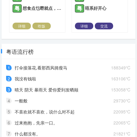
粤
粤
想食点乜嘢就点，唔使客气
唔系好开心
详细
吃饭
详细
交流
2021-05-27 |
1939 ℃
2021-05-28 |
1939 ℃
粤语流行榜
1
打伞接落花,看那西风骑瘦马
188349℃
2
我没有钱啦
163106℃
3
晴天 阴天 暴雨天 爱你爱到发晒颠
153058℃
4
一般般
29730℃
5
不喜欢就不喜欢，说什么对不起
22095℃
6
过来抱抱，先亲一口。
22065℃
7
什么都没有。
21821℃