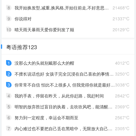
8
我开始换发型,减重,换风格,开始往前走,不好意思啊这一次,我一定要赢
21468℃
9
你说得对
21337℃
10
晴天雨天暴雨天爱你爱到发了颠
20129℃
粤语推荐123
1
没那么大的头就别戴那么大的帽
4012℃
2
不擅长说话也好 女孩子完全沉浸在自己喜欢的事情里 最可爱了 剩下的我会圆场
3250℃
3
你常常不自信 怕比不上很多人 但我觉得你就是最好的 怎么都好 我想告诉你 我对你的爱是兜底 是连你自己都不喜欢自己的时候 还有我来爱你
3038℃
4
我的手表，停留在昨天，从此你赶路，我赶时间
2842℃
5
明智的放弃胜过盲目的执着，去吹吹风吧，能清醒的话感冒也没关系。
2369℃
6
努力到一定程度，幸运会不期而至
2567℃
7
内心难过也不要把自己丢在黑暗中，无限放大自己的情绪。按时睡觉，好好吃饭，洗个热乎的澡，喝甜甜的奶茶。看看长河落日，花朵树木，驱逐丧气再努力奔跑，生活到处是发光的星星。
2305℃