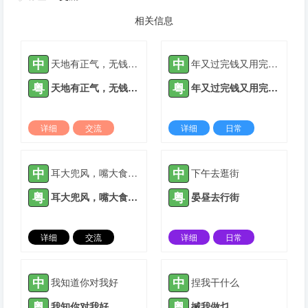
相关信息
中
中
天地有正气，无钱无天理
年又过完钱又用完十五元宵十五元
粤
粤
天地有正气，无钱无天理
年又过完钱又用完十五元宵十五元
详细
交流
详细
日常
2022-03-09 |
1938 ℃
2022-03-06 |
1939 ℃
中
中
耳大兜风，嘴大食穷人
下午去逛街
粤
粤
耳大兜风，嘴大食穷人
晏昼去行街
详细
交流
详细
日常
2022-03-09 |
1939 ℃
2021-05-12 |
1940 ℃
中
中
我知道你对我好
捏我干什么
粤
粤
我知你对我好
搣我做乜