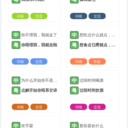
详细
交流
详细
交流
2021-05-14 |
1940 ℃
2021-05-19 |
1940 ℃
中
中
你不理我，我就走了
想吃点什么就点，不用客气
粤
粤
你唔理我，我就走啦
想食点乜嘢就点，唔使客气
详细
交流
详细
吃饭
2021-05-25 |
1940 ℃
2021-05-27 |
1940 ℃
中
中
为什么开始你不是这么说
过段时间喝酒
粤
粤
点解开始你唔系甘讲
过段时间饮酒
详细
交流
详细
交流
2021-06-06 |
1940 ℃
2021-06-18 |
1940 ℃
中
中
肖宇梁
那你喜欢什么