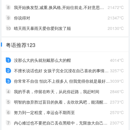
8
我开始换发型,减重,换风格,开始往前走,不好意思啊这一次,我一定要赢
21472℃
9
你说得对
21347℃
10
晴天雨天暴雨天爱你爱到发了颠
20130℃
粤语推荐123
1
没那么大的头就别戴那么大的帽
4014℃
2
不擅长说话也好 女孩子完全沉浸在自己喜欢的事情里 最可爱了 剩下的我会圆场
3257℃
3
你常常不自信 怕比不上很多人 但我觉得你就是最好的 怎么都好 我想告诉你 我对你的爱是兜底 是连你自己都不喜欢自己的时候 还有我来爱你
3039℃
4
我的手表，停留在昨天，从此你赶路，我赶时间
2846℃
5
明智的放弃胜过盲目的执着，去吹吹风吧，能清醒的话感冒也没关系。
2373℃
6
努力到一定程度，幸运会不期而至
2570℃
7
内心难过也不要把自己丢在黑暗中，无限放大自己的情绪。按时睡觉，好好吃饭，洗个热乎的澡，喝甜甜的奶茶。看看长河落日，花朵树木，驱逐丧气再努力奔跑，生活到处是发光的星星。
2307℃