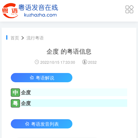
>
首页
流行粤语
企度 的粤语信息
2022/10/15 17:33:00
2032
粤语解说
中
企度
粤
企度
粤语发音列表