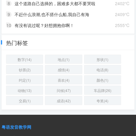
8
这个道路自己选择的，困难多大都不要哭啦
2402℃
9
不赶什么浪潮,也不搭什么船,我自己有海
2409℃
10
有没有说过呢？好想拥抱你啊！
2555℃
热门标签
数字(14)
地点(1)
形状(1)
钞票(2)
感情(4)
电话(8)
约定(1)
喜欢(4)
颜色(1)
动物(13)
问候(47)
车品牌(26)
交易(1)
成语(42)
夸奖(4)
粤语发音教学网