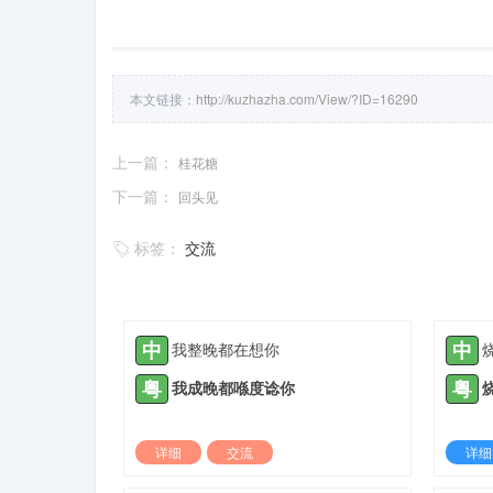
本文链接：
http://kuzhazha.com/View/?ID=16290
上一篇：
桂花糖
下一篇：
回头见
标签：
交流
中
中
我整晚都在想你
粤
粤
我成晚都喺度谂你
详细
交流
详细
2021-10-20 |
1935 ℃