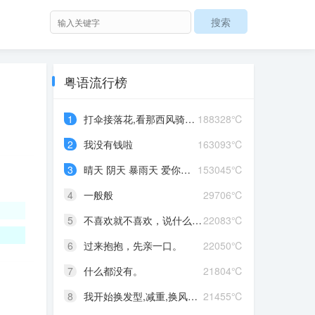
粤语流行榜
1
打伞接落花,看那西风骑瘦马
188328℃
2
我没有钱啦
163093℃
3
晴天 阴天 暴雨天 爱你爱到发晒颠
153045℃
4
一般般
29706℃
5
不喜欢就不喜欢，说什么对不起
22083℃
6
过来抱抱，先亲一口。
22050℃
7
什么都没有。
21804℃
8
我开始换发型,减重,换风格,开始往前走,不好意思啊这一次,我一定要赢
21455℃