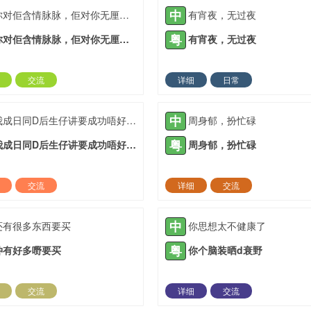
中
你对佢含情脉脉，佢对你无厘头七
有宵夜，无过夜
粤
你对佢含情脉脉，佢对你无厘头七
有宵夜，无过夜
交流
详细
日常
2022-03-09 |
1935 ℃
2022-03-09 |
19
中
我成日同D后生仔讲要成功唔好霖住一步登天
周身郁，扮忙碌
粤
我成日同D后生仔讲要成功唔好霖住一步登天
周身郁，扮忙碌
交流
详细
交流
2022-03-23 |
1935 ℃
2022-04-17 |
19
中
还有很多东西要买
你思想太不健康了
粤
仲有好多嘢要买
你个脑装晒d衰野
交流
详细
交流
2021-04-30 |
1936 ℃
2021-05-11 |
19