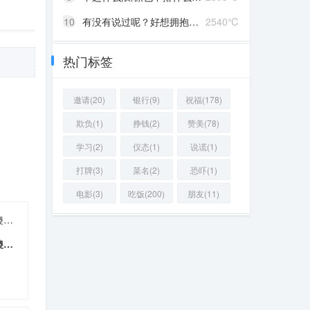
10
有没有说过呢？好想拥抱你啊！
2540℃
热门标签
邀请(20)
银行(9)
祝福(178)
欺负(1)
挣钱(2)
赞美(78)
学习(2)
仪态(1)
说谎(1)
打牌(3)
菜名(2)
恐吓(1)
电影(3)
吃饭(200)
朋友(11)
木瓜西瓜哈密瓜，爱你爱到傻瓜瓜
木瓜西瓜哈密瓜，爱你爱到傻瓜瓜
35 ℃