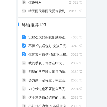
9
你说得对
21322℃
10
晴天雨天暴雨天爱你爱到发了颠
20110℃
粤语推荐123
1
没那么大的头就别戴那么大的帽
4000℃
2
不擅长说话也好 女孩子完全沉浸在自己喜欢的事情里 最可爱了 剩下的我会圆场
3242℃
3
你常常不自信 怕比不上很多人 但我觉得你就是最好的 怎么都好 我想告诉你 我对你的爱是兜底 是连你自己都不喜欢自己的时候 还有我来爱你
3028℃
4
我的手表，停留在昨天，从此你赶路，我赶时间
2832℃
5
明智的放弃胜过盲目的执着，去吹吹风吧，能清醒的话感冒也没关系。
2360℃
6
努力到一定程度，幸运会不期而至
2550℃
7
内心难过也不要把自己丢在黑暗中，无限放大自己的情绪。按时睡觉，好好吃饭，洗个热乎的澡，喝甜甜的奶茶。看看长河落日，花朵树木，驱逐丧气再努力奔跑，生活到处是发光的星星。
2294℃
8
这个道路自己选择的，困难多大都不要哭啦
2388℃
9
不赶什么浪潮,也不搭什么船,我自己有海
2393℃