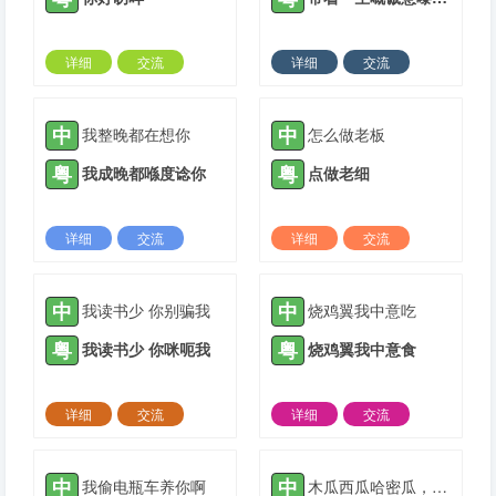
详细
交流
详细
交流
2021-08-02 |
1935 ℃
2021-10-16 |
1935 ℃
中
中
我整晚都在想你
怎么做老板
粤
粤
我成晚都喺度谂你
点做老细
详细
交流
详细
交流
2021-10-20 |
1935 ℃
2021-11-17 |
1935 ℃
中
中
我读书少 你别骗我
烧鸡翼我中意吃
粤
粤
我读书少 你咪呃我
烧鸡翼我中意食
详细
交流
详细
交流
2021-11-17 |
1935 ℃
2021-11-29 |
1935 ℃
中
中
我偷电瓶车养你啊
木瓜西瓜哈密瓜，爱你爱到傻瓜瓜