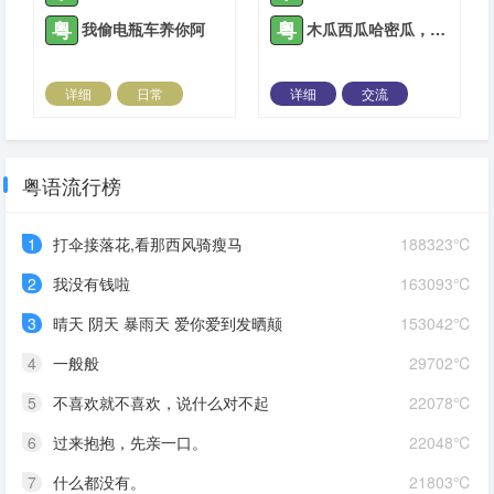
粤
粤
我偷电瓶车养你阿
木瓜西瓜哈密瓜，爱你爱到傻瓜瓜
详细
日常
详细
交流
2021-12-27 |
1935 ℃
2022-01-07 |
1935 ℃
粤语流行榜
1
打伞接落花,看那西风骑瘦马
188323℃
2
我没有钱啦
163093℃
3
晴天 阴天 暴雨天 爱你爱到发晒颠
153042℃
4
一般般
29702℃
5
不喜欢就不喜欢，说什么对不起
22078℃
6
过来抱抱，先亲一口。
22048℃
7
什么都没有。
21803℃