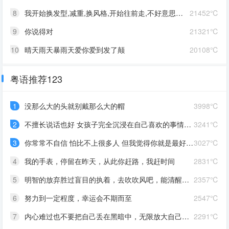
8
我开始换发型,减重,换风格,开始往前走,不好意思啊这一次,我一定要赢
21452℃
9
你说得对
21321℃
10
晴天雨天暴雨天爱你爱到发了颠
20108℃
粤语推荐123
1
没那么大的头就别戴那么大的帽
3998℃
2
不擅长说话也好 女孩子完全沉浸在自己喜欢的事情里 最可爱了 剩下的我会圆场
3241℃
3
你常常不自信 怕比不上很多人 但我觉得你就是最好的 怎么都好 我想告诉你 我对你的爱是兜底 是连你自己都不喜欢自己的时候 还有我来爱你
3027℃
4
我的手表，停留在昨天，从此你赶路，我赶时间
2831℃
5
明智的放弃胜过盲目的执着，去吹吹风吧，能清醒的话感冒也没关系。
2357℃
6
努力到一定程度，幸运会不期而至
2547℃
7
内心难过也不要把自己丢在黑暗中，无限放大自己的情绪。按时睡觉，好好吃饭，洗个热乎的澡，喝甜甜的奶茶。看看长河落日，花朵树木，驱逐丧气再努力奔跑，生活到处是发光的星星。
2291℃