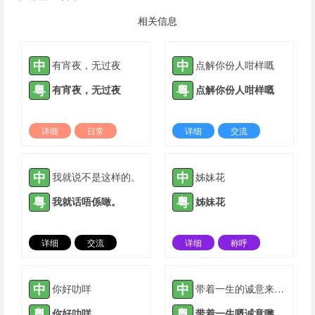
相关信息
中
中
有宵夜，无过夜
点解你份人咁样嘅
粤
粤
有宵夜，无过夜
点解你份人咁样嘅
详细
日常
详细
交流
2022-03-09 |
1934 ℃
2022-05-23 |
1934 ℃
中
中
我就说不是这样的。
姊妹花
粤
粤
我就话唔係噉。
姊妹花
详细
交流
详细
称呼
2021-04-28 |
1935 ℃
2021-05-12 |
1935 ℃
中
中
你好叻咩
带着一生的诚意来爱你
粤
粤
你好叻咩
带着一生嘅诚意嚟爱你