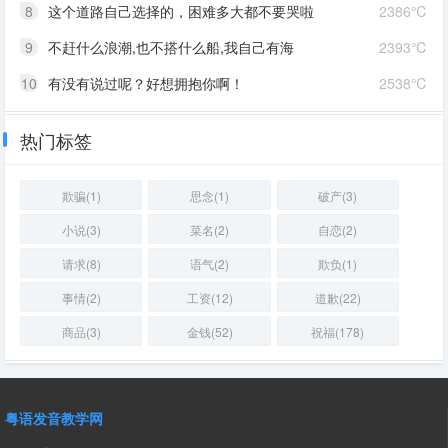
8
这个道路自己选择的，困难多大都不要哭啦
2386℃
9
不赶什么浪潮,也不搭什么船,我自己有海
2393℃
10
有没有说过呢？好想拥抱你啊！
2538℃
热门标签
欺骗(1)
思念(1)
破产(3)
小说(3)
菜名(2)
自恋(2)
请求(8)
语气(2)
欺负(1)
事情(2)
工资(12)
道歉(22)
商品(3)
金钱(52)
祝福(178)
粤语发音教学网